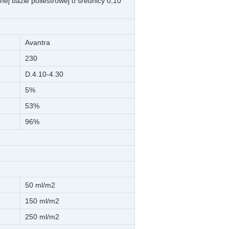
ej bazie poliestrowej o średnicy 0,10
Avantra
230
D.4.10-4.30
5%
53%
96%
50 ml/m2
150 ml/m2
250 ml/m2