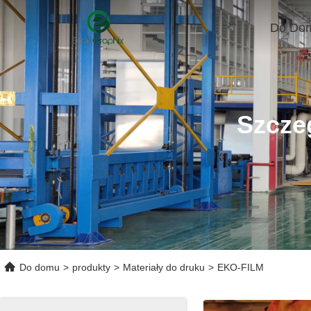
Do Do
Szcze
Do domu
>
produkty
>
Materiały do druku
>
EKO-FILM