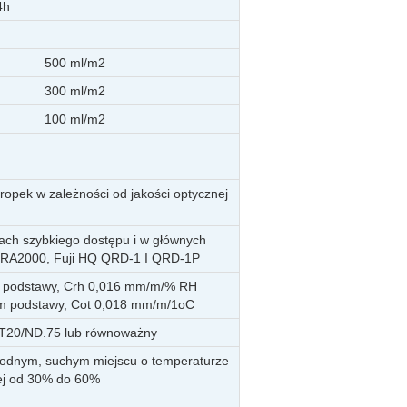
4h
500 ml/m2
300 ml/m2
100 ml/m2
kropek w zależności od jakości optycznej
ach szybkiego dostępu i w głównych
ak RA2000, Fuji HQ QRD-1 I QRD-1P
m podstawy, Crh 0,016 mm/m/% RH
mm podstawy, Cot 0,018 mm/m/1oC
 T20/ND.75 lub równoważny
hłodnym, suchym miejscu o temperaturze
nej od 30% do 60%