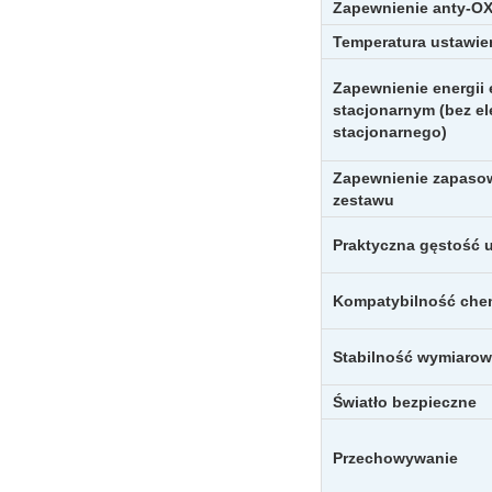
Zapewnienie anty-O
Temperatura ustawie
Zapewnienie energii 
stacjonarnym (bez el
stacjonarnego)
Zapewnienie zapasowe
zestawu
Praktyczna gęstość 
Kompatybilność che
Stabilność wymiaro
Światło bezpieczne
Przechowywanie