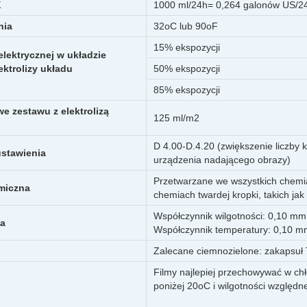
X
1000 ml/24h= 0,264 galonów US/2
nia
32oC lub 90oF
15% ekspozycji
elektrycznej w układzie
ektrolizy układu
50% ekspozycji
85% ekspozycji
 zestawu z elektrolizą
125 ml/m2
D 4.00-D.4.20 (zwiększenie liczby 
ustawienia
urządzenia nadającego obrazy)
Przetwarzane we wszystkich chemi
miczna
chemiach twardej kropki, takich j
Współczynnik wilgotności: 0,10 m
wa
Współczynnik temperatury: 0,10 
Zalecane ciemnozielone: zakapsuł
Filmy najlepiej przechowywać w c
poniżej 20oC i wilgotności względ