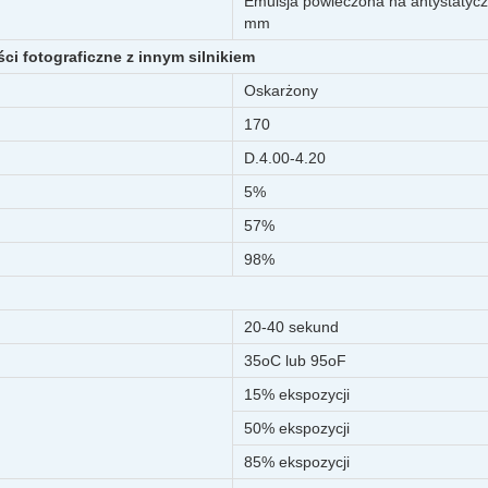
Emulsja powleczona na antystatyczn
mm
ci fotograficzne z innym silnikiem
Oskarżony
170
D.4.00-4.20
5%
57%
98%
20-40 sekund
35oC lub 95oF
15% ekspozycji
50% ekspozycji
85% ekspozycji