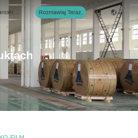
Rozmawiaj Teraz.
Skontaktuj Się Z Nami
uktach
KO-FILM