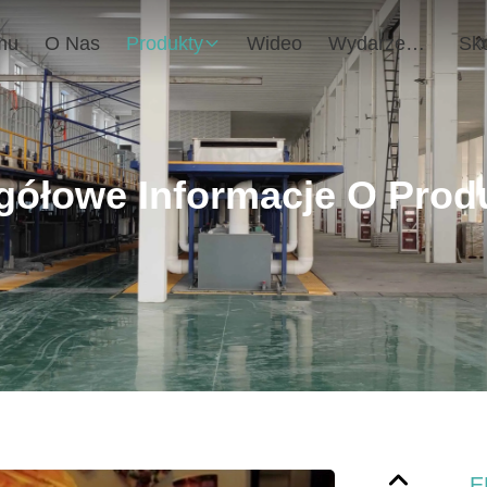
mu
O Nas
Produkty
Wideo
Wydarzenia
gółowe Informacje O Prod
E