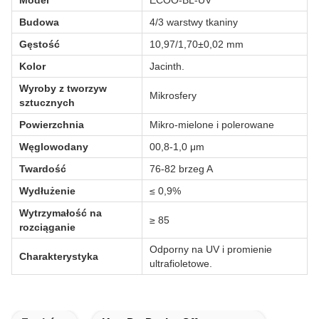
Model
ECOO-BL-UV
Budowa
4/3 warstwy tkaniny
Gęstość
10,97/1,70±0,02 mm
Kolor
Jacinth.
Wyroby z tworzyw
Mikrosfery
sztucznych
Powierzchnia
Mikro-mielone i polerowane
Węglowodany
00,8-1,0 μm
Twardość
76-82 brzeg A
Wydłużenie
≤ 0,9%
Wytrzymałość na
≥ 85
rozciąganie
Odporny na UV i promienie
Charakterystyka
ultrafioletowe.