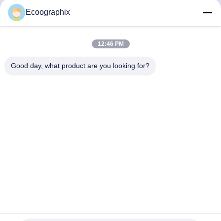
Ecoographix
Szybki kontakt
12:46 PM
Good day, what product are you looking for?
Adres
QIUYI ROAD 58, BINJIANG DIST., HANGZHOU, 310052,
CHINA
Tel.
0086-571-87391001
Wiadomość elektroniczna
info@ecoographix.com
Polityka prywatności
|
Sitemap
| Chiny Dobra jakość Ofset