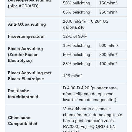
Developer Aanvulling
50% belichting
150ml/m²
(bijv. ACD/ASD)
85% belichting
250ml/m²
1000 ml/24u = 0,264 US
Anti-OX aanvulling
gallons/24u
Fixeertemperatuur
32ºC of 90ºF
15% belichting
500 ml/m²
Fixeer Aanvulling
(Zonder Fixeer
50% belichting
300ml/m²
Electrolyse)
85% belichting
100ml/m²
Fixeer Aanvulling met
125 ml/m²
Fixeer Electrolyse
D 4.00-D.4.20 (punttoename
Praktische
afhankelijk van de optische
insteldichtheid
kwaliteit van de imagesetter)
Verwerkbaar in alle snelle
chemieën en in de belangrijkste
Chemische
harde punt chemieën zoals
Compatibiliteit
RA2000, Fuji HQ QRD-1 EN