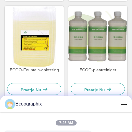
ECOO-Fountain-oplossing
ECOO-plaatreiniger
Praatje Nu
Praatje Nu
Ecoographix
Snel contact
7:25 AM