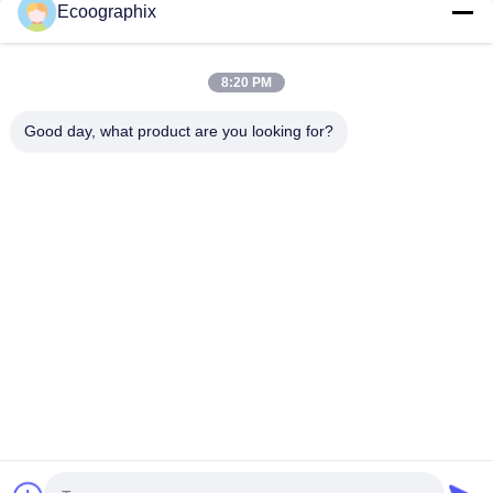
Ecoographix
Snel contact
8:20 PM
Good day, what product are you looking for?
Adres
QIUYI ROAD 58, BINJIANG DIST., HANGZHOU, 310052,
CHINA
Tel.
0086-571-87391001
E-mail
info@ecoographix.com
Privacybeleid
|
Sitemap
| De Goede Kwaliteit van China Offset
CTP Leverancier. Copyright © 2025 Hangzhou Ecoographix