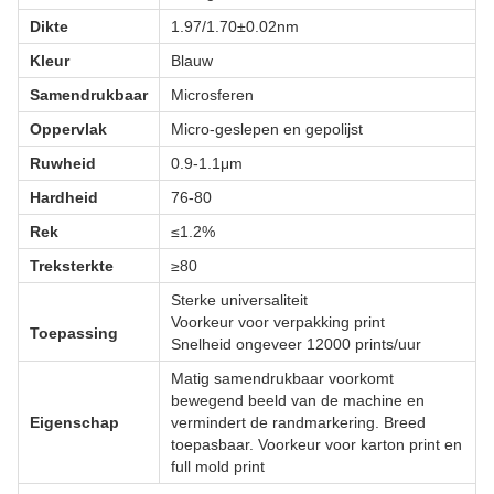
Dikte
1.97/1.70±0.02nm
Kleur
Blauw
Samendrukbaar
Microsferen
Oppervlak
Micro-geslepen en gepolijst
Ruwheid
0.9-1.1μm
Hardheid
76-80
Rek
≤1.2%
Treksterkte
≥80
Sterke universaliteit
Voorkeur voor verpakking print
Toepassing
Snelheid ongeveer 12000 prints/uur
Matig samendrukbaar voorkomt
bewegend beeld van de machine en
Eigenschap
vermindert de randmarkering. Breed
toepasbaar. Voorkeur voor karton print en
full mold print