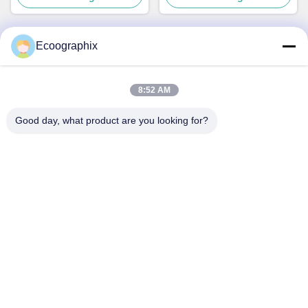
Ecoographix
Contato rápido
8:52 AM
Endereço
Good day, what product are you looking for?
QIUYI ROAD 58, DISTRITO DE BINJIANG, HANGZHOU,
310052, CHINA
Telefone
0086-571-87391001
E-mail
info@ecoographix.com
Política de privacidade
|
Mapa do Site
| Boa qualidade de