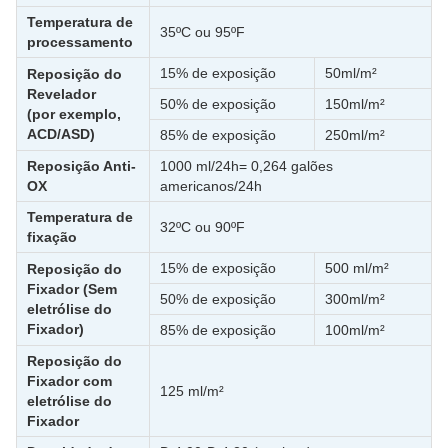
Temperatura de
​35ºC ou 95ºF
processamento
15% de exposição
50ml/m²
Reposição do
Revelador
50% de exposição
150ml/m²
(por exemplo,
ACD/ASD)
85% de exposição
250ml/m²
Reposição Anti-
1000 ml/24h= 0,264 galões
OX
americanos/24h
Temperatura de
32ºC ou 90ºF
fixação
15% de exposição
500 ml/m²
Reposição do
Fixador (Sem
50% de exposição
300ml/m²
eletrólise do
Fixador)
85% de exposição
100ml/m²
Reposição do
Fixador com
125 ml/m²
eletrólise do
Fixador