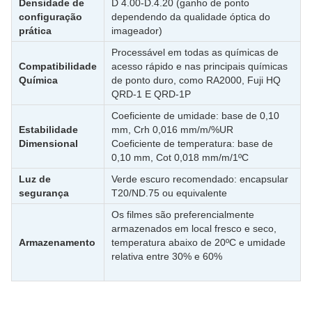
Densidade de
D 4.00-D.4.20 (ganho de ponto
configuração
dependendo da qualidade óptica do
prática
imageador)
Processável em todas as químicas de
Compatibilidade
acesso rápido e nas principais químicas
Química
de ponto duro, como RA2000, Fuji HQ
QRD-1 E QRD-1P
Coeficiente de umidade: base de 0,10
Estabilidade
mm, Crh 0,016 mm/m/%UR
Dimensional
Coeficiente de temperatura: base de
0,10 mm, Cot 0,018 mm/m/1ºC
Luz de
Verde escuro recomendado: encapsular
segurança
T20/ND.75 ou equivalente
Os filmes são preferencialmente
armazenados em local fresco e seco,
Armazenamento
temperatura abaixo de 20ºC e umidade
relativa entre 30% e 60%