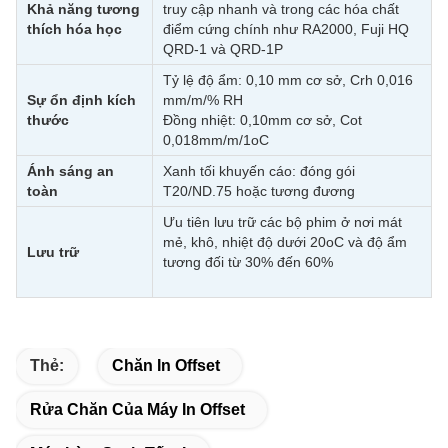
Khả năng tương
truy cập nhanh và trong các hóa chất
thích hóa học
điểm cứng chính như RA2000, Fuji HQ
QRD-1 và QRD-1P
Tỷ lệ độ ẩm: 0,10 mm cơ sở, Crh 0,016
Sự ổn định kích
mm/m/% RH
thước
Đồng nhiệt: 0,10mm cơ sở, Cot
0,018mm/m/1oC
Ánh sáng an
Xanh tối khuyến cáo: đóng gói
toàn
T20/ND.75 hoặc tương đương
Ưu tiên lưu trữ các bộ phim ở nơi mát
mẻ, khô, nhiệt độ dưới 20oC và độ ẩm
Lưu trữ
tương đối từ 30% đến 60%
Thẻ:
Chăn In Offset
Rửa Chăn Của Máy In Offset