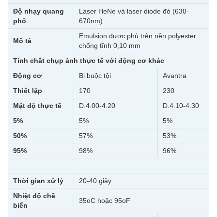
Độ nhạy quang
Laser HeNe và laser diode đỏ (630-
phổ
670nm)
Emulsion được phủ trên nền polyester
Mô tả
chống tĩnh 0,10 mm
Tính chất chụp ảnh thực tế với động cơ khác
Động cơ
Bị buộc tội
Avantra
Thiết lập
170
230
Mật độ thực tế
D.4.00-4.20
D.4.10-4.30
5%
5%
5%
50%
57%
53%
95%
98%
96%
Thời gian xử lý
20-40 giây
Nhiệt độ chế
35oC hoặc 95oF
biến