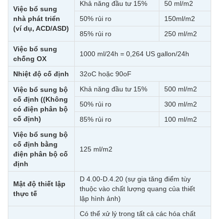
Khả năng đầu tư 15%
50 ml/m2
Việc bổ sung
nhà phát triển
50% rủi ro
150ml/m2
(ví dụ, ACD/ASD)
85% rủi ro
250 ml/m2
Việc bổ sung
1000 ml/24h = 0,264 US gallon/24h
chống OX
Nhiệt độ cố định
32oC hoặc 90oF
Khả năng đầu tư 15%
500 ml/m2
Việc bổ sung bộ
cố định ((Không
50% rủi ro
300 ml/m2
có điện phân bộ
cố định)
85% rủi ro
100 ml/m2
Việc bổ sung bộ
cố định bằng
125 ml/m2
điện phân bộ cố
định
D 4.00-D.4.20 (sự gia tăng điểm tùy
Mật độ thiết lập
thuộc vào chất lượng quang của thiết
thực tế
lập hình ảnh)
Có thể xử lý trong tất cả các hóa chất