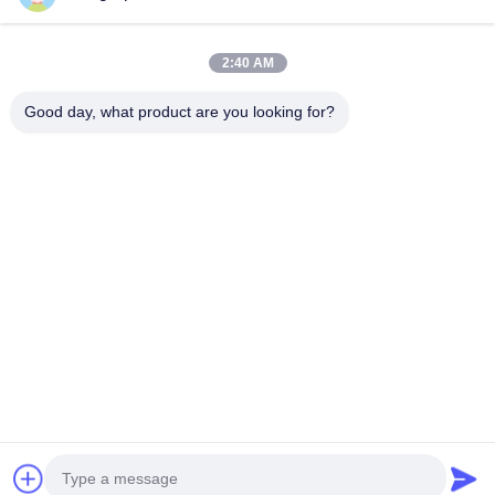
Быстрый контакт
2:40 AM
Адрес
Good day, what product are you looking for?
QIUYI ROAD 58, BINJIANG DIST., HANGZHOU, 310052,
КНР
Телефон
0086-571-87391001
Электронная почта
info@ecoographix.com
Политика уединения
|
Карта сайта
| Качество Китая
хорошее Компенсация CTP Поставщик. © авторского права
2025 Hangzhou Ecoographix Digital Technology Co., Ltd. . Все
права защищены.