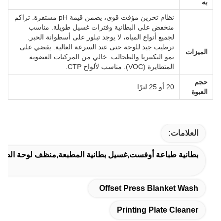
به
نظام تخزين مؤقت قوي، يضمن قيمة pH مستقرة. تراكم
منخفض على البطانية وفترات غسيل طويلة. مناسب
لجميع أنواع المياه، لا يوجد تبلور على أسطوانة الحبر.
ترطيب جيد للوحة حتى عند السرعة العالية. يقضي على
الميزات
نمو البكتيريا والطحالب. خالي من المركبات العضوية
المتطايرة (VOC). مناسب لألواح CTP.
حجم
20 أو 25 لترًا
العبوة
العلامات:
بطانية طباعة أوفست,غسيل بطانية المطبعة,منظف لوحة الطبا
Offset Press Blanket Wash
Printing Plate Cleaner