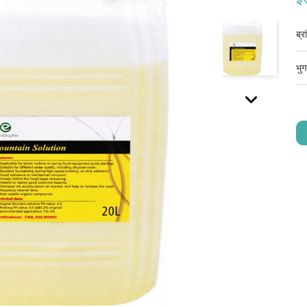
ब्र
भुग