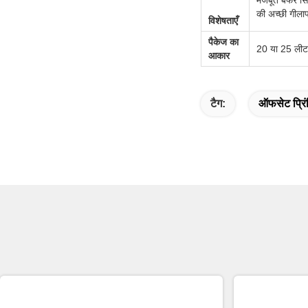
मजबूत बफर सिस्
की अच्छी गीलाप
विशेषताएँ
पैकेज का
20 या 25 लीट
आकार
टैग:
ऑफसेट प्रिं