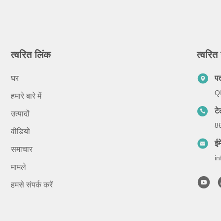
त्वरित लिंक
त्वरित 
घर
प
QI
हमारे बारे में
ट
उत्पादों
8
वीडियो
ईम
समाचार
i
मामले
हमसे संपर्क करें