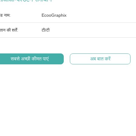
ांड नाम:
EcooGraphix
तान की शर्तें:
टी/टी
सबसे अच्छी कीमत पाएं
अब बात करें