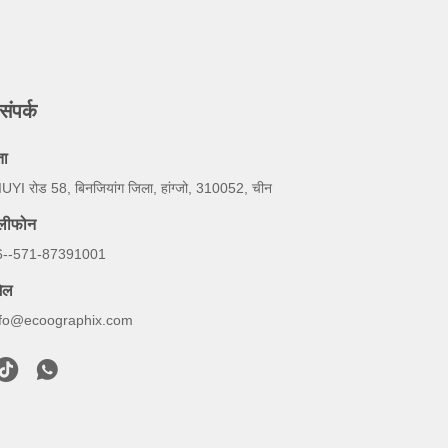
संपर्क
ता
UYI रोड 58, बिनजियांग जिला, हांग्जो, 310052, चीन
ेलीफोन
6--571-87391001
ेल
nfo@ecoographix.com