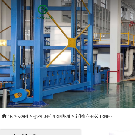
घर
>
उत्पादों
>
मुद्रण उपभोग्य सामग्रियाँ
>
ईसीओओ-फाउंटेन समाधान