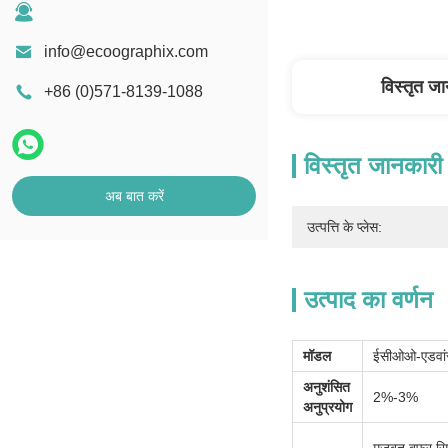
info@ecoographix.com
विस्तृत ज
+86 (0)571-8139-1088
विस्तृत जानकारी
अब बात करें
उत्पत्ति के प्लेस:
उत्पाद का वर्णन
मॉडल
ईसीओओ-एडवांस
अनुशंसित
2%-3%
अनुप्रयोग