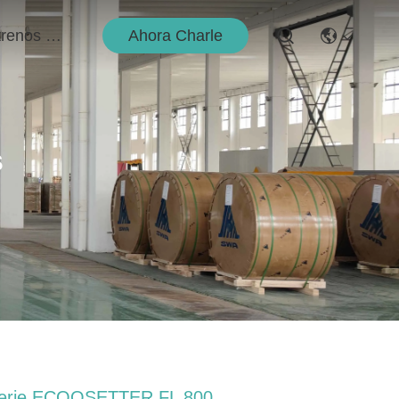
Ahora Charle
Éntrenos En Contacto Con
s
erie ECOOSETTER FL 800