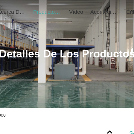
Acerca De Nosotros
Productos
Vídeo
Acontecimientos
Detalles De Los Producto
800
S