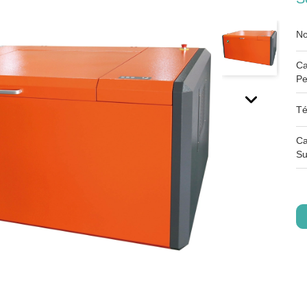
No
Ca
Pe
Té
Ca
Su