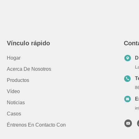
Vínculo rápido
Cont
Hogar
D
La
Acerca De Nosotros
T
Productos
8
Vídeo
E
Noticias
i
Casos
Éntrenos En Contacto Con