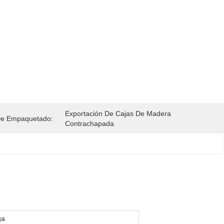
Exportación De Cajas De Madera 
De Empaquetado:
Contrachapada
ga