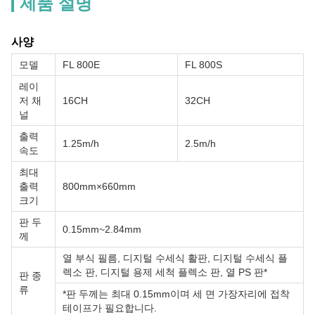
제품 설명
사양
모델
FL 800E
FL 800S
레이
저 채
16CH
32CH
널
출력
1.25m/h
2.5m/h
속도
최대
출력
800mm×660mm
크기
판 두
0.15mm~2.84mm
께
열 부식 필름, 디지털 수세식 활판, 디지털 수세식 플
렉소 판, 디지털 용제 세척 플렉소 판, 열 PS 판*
판 종
류
*판 두께는 최대 0.15mm이며 세 면 가장자리에 접착
테이프가 필요합니다.