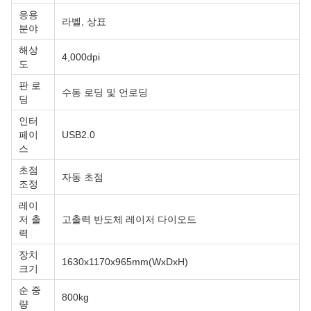
응용
라벨, 상표
분야
해상
4,000dpi
도
판 로
수동 로딩 및 언로딩
딩
인터
페이
USB2.0
스
초점
자동 초점
조정
레이
저 출
고출력 반도체 레이저 다이오드
력
장치
1630x1170x965mm(WxDxH)
크기
순 중
800kg
량