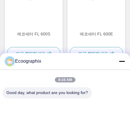
에코세터 FL 600S
에코세터 FL 600E
지금 챗팅하세요
지금 챗팅하세요
Ecoographix
8:16 AM
빠른 연락
Good day, what product are you looking for?
주소
큐이 로드 58, 빈ਜਿਆਂ그 디스트., 한저우, 310052, 중국
Tel
0086-571-87391001