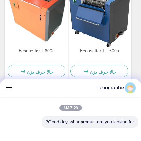
Ecoosetter fl 600e
Ecoosetter FL 600s
حالا حرف بزن
حالا حرف بزن
Ecoographix
تماس سریع
7:28 AM
آدرس
Good day, what product are you looking for?
خیابان کیویی ۵۸، منطقه بینجیانگ، هانگژو، ۳۱۰۰۵۲، چین