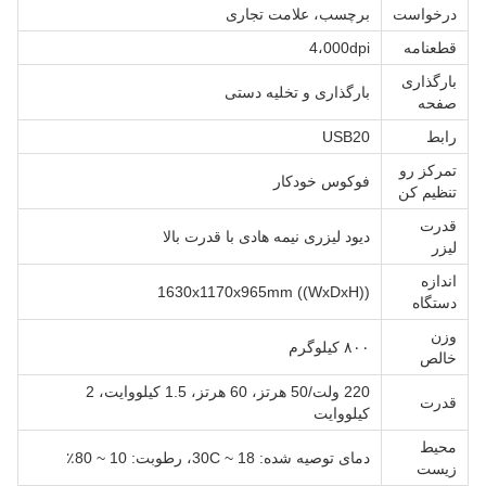
درخواست
برچسب، علامت تجاری
قطعنامه
4،000dpi
بارگذاری
بارگذاری و تخلیه دستی
صفحه
رابط
USB20
تمرکز رو
فوکوس خودکار
تنظیم کن
قدرت
دیود لیزری نیمه هادی با قدرت بالا
لیزر
اندازه
1630x1170x965mm ((WxDxH))
دستگاه
وزن
۸۰۰ کیلوگرم
خالص
220 ولت/50 هرتز، 60 هرتز، 1.5 کيلووايت، 2
قدرت
کيلووايت
محیط
دمای توصیه شده: 18 ~ 30C، رطوبت: 10 ~ 80٪
زیست