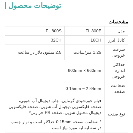
توضیحات محصول
مشخصات
مدل
FL 800E
FL 800S
کانال لیزر
16CH
32CH
سرعت
1.25 متر/ساعت
2.5 میلیون دلار در ساعت
خروجی
حداکثر
اندازه
800mm × 660mm
خروجی
ضخامت
0.15mm ~ 2.84mm
صفحه
فیلم خورشیدی گرمایی، چاپ دیجیتال آب شویی،
صفحه فلیکسویی دیجیتال آب شویی، صفحه فلیکسویی
دیجیتال محلول شویی، صفحه PS حرارتی*
نوع صفحه
* ضخامت صفحه 0.15mm حداکثر است و نوار چسب
در سه لبه لبه مورد نیاز است