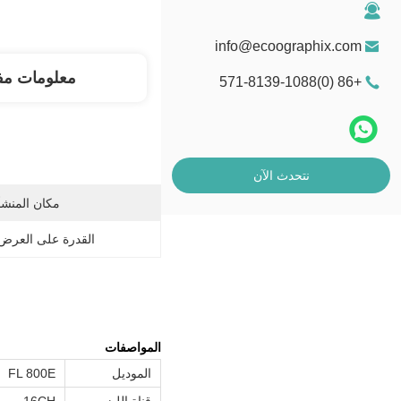
info@ecoographix.com
معلومات مف
+86 (0)571-8139-1088
نتحدث الآن
مكان المنشأ
القدرة على العرض
المواصفات
الموديل
FL 800E