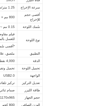
قناة الليزر
16CH
سرعة الإخراج
1.25 متر/ساعة
أقصى حجم
800 مم × 660 مم
للإخراج
سُمك اللوحة
0.15 مم ~ 2.84 مم
فيلم مقاوم
للغسل بالمذيبات
نوع اللوحة
*أقصى سُمك للوحة هو 0.15 مم، وهناك ح
التطبيق
ملصق، علام
الدقة
4,000 نقطة في البوصة
تحميل اللوحة
تحميل وتفر
الواجهة
USB2.0
تعديل التركيز
تركيز تلقائ
طاقة الليزر
صمام ثنائي
حجم الجهاز
1630x1170x965 مم (العرض × ا
الوزن الصافي
800 كجم