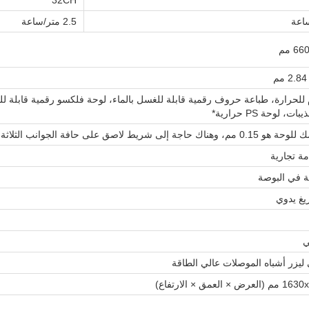
32CH
2.5 متر/ساعة
 للحرارة، طباعة حروف رقمية قابلة للغسل بالماء، لوحة فلكسو رقمية قابلة لل
، لوحة PS حرارية*
اجة إلى شريط لاصق على حافة الجوانب الثلاثة
ة تجارية
يغ يدوي
ي
 ليزر أشباه الموصلات عالي الطاقة
لعمق × الارتفاع)