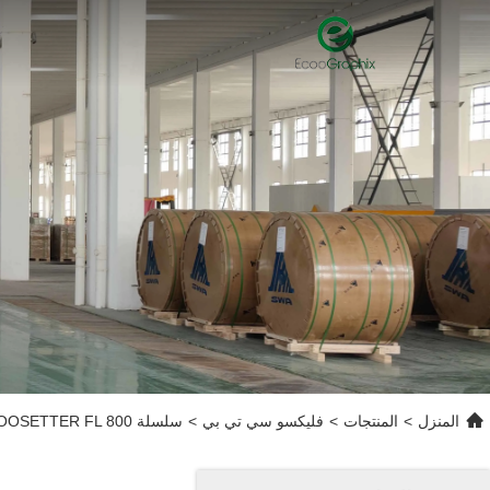
المنزل
>
المنتجات
>
فليكسو سي تي بي
>
سلسلة ECOOSETTER FL 800