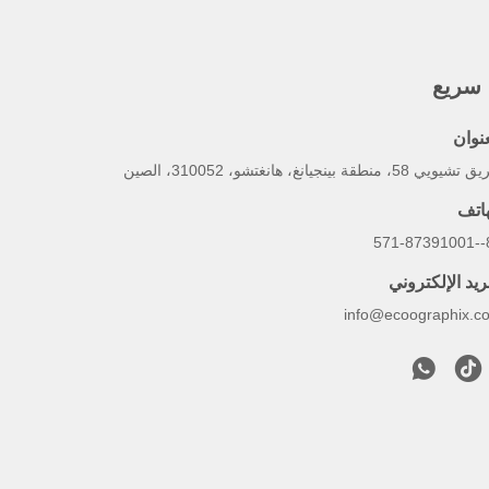
 سريع
عنوان
يي 58، منطقة بينجيانغ، هانغتشو، 310052، الصين
هاتف
86-
ريد الإلكتروني
info@ecoographix.c