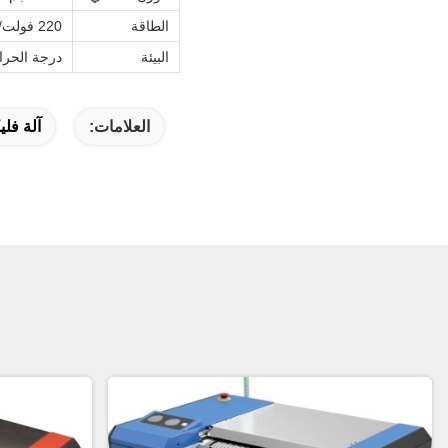
الطاقة
220 فولت/50 هرتز، 60 هرتز، الوحدة الرئيسية 1.5 كيلو واط، الفراغ 2.0 كيلو واط
البيئة
درجة الحرارة الموصى بها: 8
العلامات:
آلة فليكسو CTP,آلة صنع ألواح 