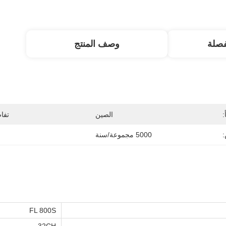
صلة
وصف المنتج
:
الصين
تفا
:
5000 مجموعة/سنة
FL 800S