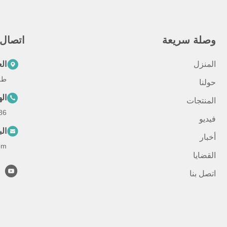
وصلة سريعة
اتصال
المنزل
ال
طريق تشيو
حولنا
ال
المنتجات
-571-87391001
فيديو
الب
أخبار
om
القضايا
اتصل بنا