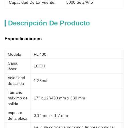
Capacidad De La Fuente:
5000 Sets/año
Descripción De Producto
Especificaciones
Modelo
FL 400
Canal
16 CH
láser
Velocidad
1.25m/h
de salida
Tamaño
máximo de
17" x 12"/430 mm x 330 mm
salida
espesor
0.14 mm ~ 1.7 mm
de la placa
Película corrosiva por calor, Impresión digital