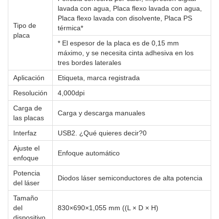
lavada con agua, Placa flexo lavada con agua,
Placa flexo lavada con disolvente, Placa PS
Tipo de
térmica*
placa
* El espesor de la placa es de 0,15 mm
máximo, y se necesita cinta adhesiva en los
tres bordes laterales
Aplicación
Etiqueta, marca registrada
Resolución
4,000dpi
Carga de
Carga y descarga manuales
las placas
Interfaz
USB2. ¿Qué quieres decir?0
Ajuste el
Enfoque automático
enfoque
Potencia
Diodos láser semiconductores de alta potencia
del láser
Tamaño
del
830×690×1,055 mm ((L × D × H)
dispositivo