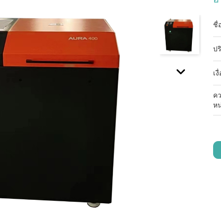
ชื
ปร
เง
คว
หน