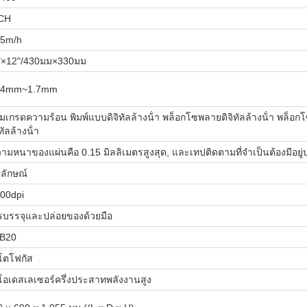
CH
25m/h
"×12"/430มม×330มม
14mm~1.7mm
์มเกรดความร้อน พิมพ์แบบดิจิทัลล้างน้ํา พล็อกโซพลายดิจิทัลล้างน้ํา พล็
ิทัลล้างน้ํา
ามหนาของแผ่นคือ 0.15 มิลลิเมตรสูงสุด, และเทปติดตามที่จําเป็นต้องมีอ
ลักษณ์
000dpi
รบรรจุและปล่อยของด้วยมือ
B20
โตโฟกัส
โอเดสเลเซอร์ครึ่งประสาทพลังงานสูง