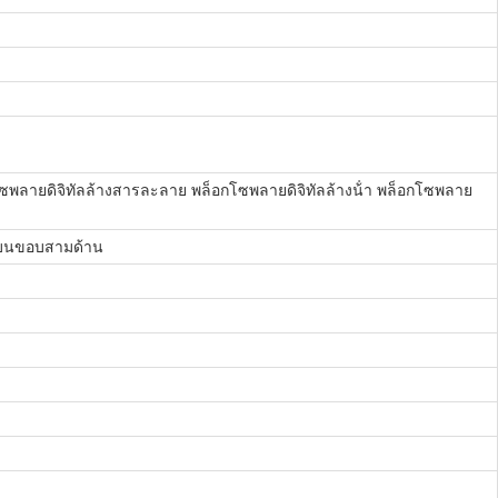
อกโซพลายดิจิทัลล้างสารละลาย พล็อกโซพลายดิจิทัลล้างน้ํา พล็อกโซพลาย
ยู่บนขอบสามด้าน