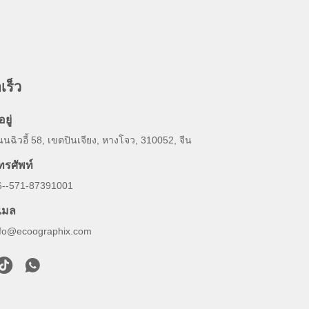
เร็ว
อยู่
นฉิวอี้ 58, เขตปินเจียง, หางโจว, 310052, จีน
ทรศัพท์
6--571-87391001
ีเมล
nfo@ecoographix.com