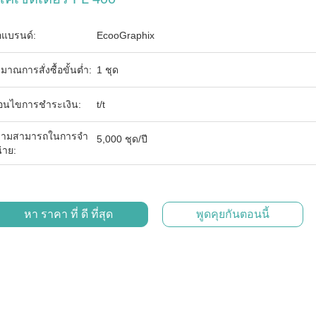
่อแบรนด์:
EcooGraphix
ิมาณการสั่งซื้อขั้นต่ำ:
1 ชุด
ื่อนไขการชำระเงิน:
t/t
ามสามารถในการจํา
5,000 ชุด/ปี
่าย:
หา ราคา ที่ ดี ที่สุด
พูดคุยกันตอนนี้