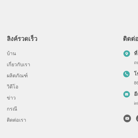
ลิงค์รวดเร็ว
ติดต่อ
บ้าน
ที่
ถน
เกี่ยวกับเรา
โ
ผลิตภัณฑ์
8
วิดีโอ
อ
ข่าว
i
กรณี
ติดต่อเรา