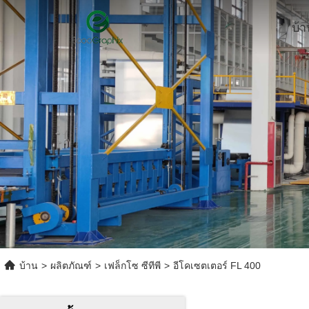
บ้า
บ้าน
>
ผลิตภัณฑ์
>
เฟล็กโซ ซีทีพี
>
อีโคเซตเตอร์ FL 400