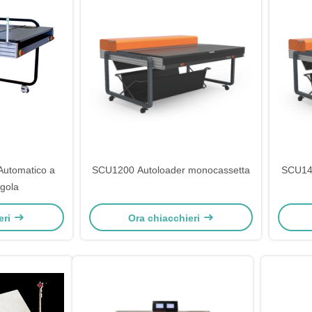
Automatico a
SCU1200 Autoloader monocassetta
SCU140
ngola
eri
Ora chiacchieri