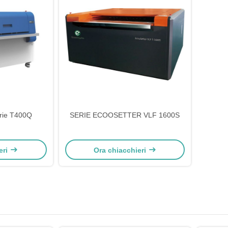
ie T400Q
SERIE ECOOSETTER VLF 1600S
eri
Ora chiacchieri