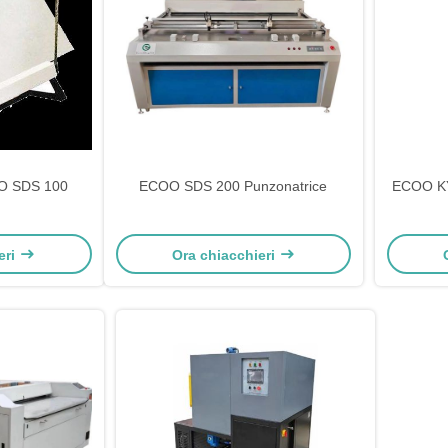
OO SDS 100
ECOO SDS 200 Punzonatrice
ECOO KYH
eri
Ora chiacchieri