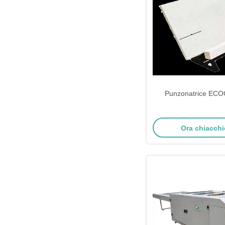
Punzonatrice EC
Ora chiacchi