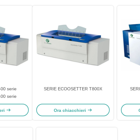
0 serie
SERIE ECOOSETTER T800X
SER
0 serie
eri
Ora chiacchieri