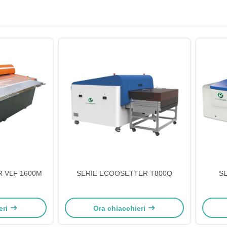
 VLF 1600M
SERIE ECOOSETTER T800Q
S
eri
Ora chiacchieri