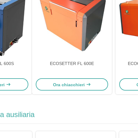
L 600S
ECOSETTER FL 600E
ECOO
eri
Ora chiacchieri
 ausiliaria