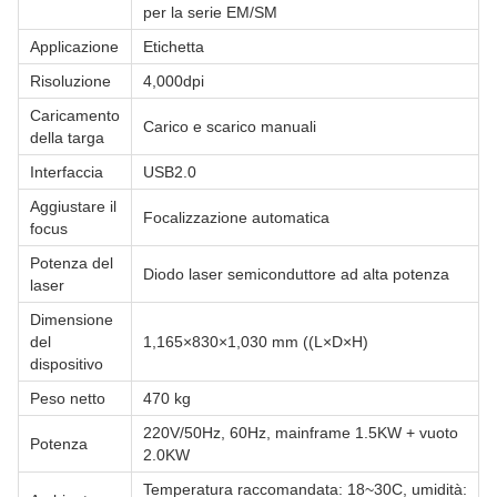
per la serie EM/SM
Applicazione
Etichetta
Risoluzione
4,000dpi
Caricamento
Carico e scarico manuali
della targa
Interfaccia
USB2.0
Aggiustare il
Focalizzazione automatica
focus
Potenza del
Diodo laser semiconduttore ad alta potenza
laser
Dimensione
del
1,165×830×1,030 mm ((L×D×H)
dispositivo
Peso netto
470 kg
220V/50Hz, 60Hz, mainframe 1.5KW + vuoto
Potenza
2.0KW
Temperatura raccomandata: 18~30C, umidità: