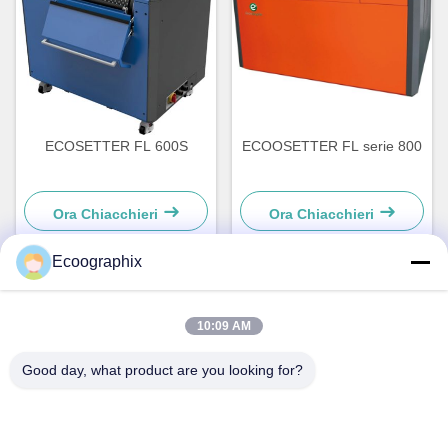
ECOSETTER FL 600S
ECOOSETTER FL serie 800
Ora Chiacchieri
Ora Chiacchieri
Ecoographix
Contatto rapido
10:09 AM
Good day, what product are you looking for?
Indirizzo
QIUYI ROAD 58, DISTRETTO DI BINJIANG, HANGZHOU,
310052, CINA