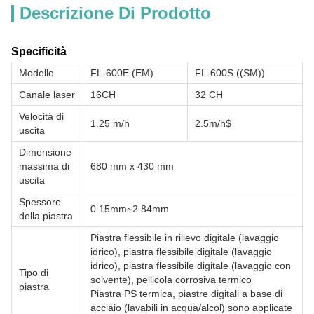
Descrizione Di Prodotto
Specificità
Modello
FL-600E (EM)
FL-600S ((SM))
Canale laser
16CH
32 CH
Velocità di
1.25 m/h
2.5m/h$
uscita
Dimensione
massima di
680 mm x 430 mm
uscita
Spessore
0.15mm~2.84mm
della piastra
Piastra flessibile in rilievo digitale (lavaggio
idrico), piastra flessibile digitale (lavaggio
idrico), piastra flessibile digitale (lavaggio con
Tipo di
solvente), pellicola corrosiva termico
piastra
Piastra PS termica, piastre digitali a base di
acciaio (lavabili in acqua/alcol) sono applicate