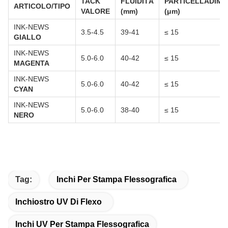
TACK
FLUIDITÀ
PARTICELLA
DIME
ARTICOLO/TIPO
VALORE
(mm)
(
μm
)
INK-NEWS
3.5-4.5
39-41
≤ 15
GIALLO
INK-NEWS
5.0-6.0
40-42
≤ 15
MAGENTA
INK-NEWS
5.0-6.0
40-42
≤ 15
CYAN
INK-NEWS
5.0-6.0
38-40
≤ 15
NERO
Tag:
Inchi Per Stampa Flessografica
Inchiostro UV Di Flexo
Inchi UV Per Stampa Flessografica