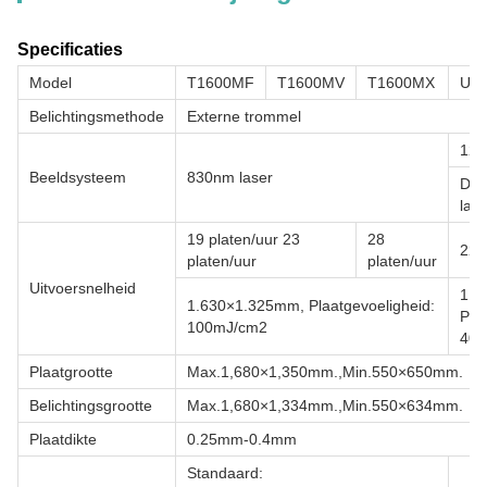
Specificaties
Model
T1600MF
T1600MV
T1600MX
UV
Belichtingsmethode
Externe trommel
128
Beeldsysteem
830nm laser
Dis
lase
19 platen/uur 23
28
22 
platen/uur
platen/uur
Uitvoersnelheid
1,6
1.630×1.325mm, Plaatgevoeligheid:
Pla
100mJ/cm2
40m
Plaatgrootte
Max.1,680×1,350mm.,Min.550×650mm.
Belichtingsgrootte
Max.1,680×1,334mm.,Min.550×634mm.
Plaatdikte
0.25mm-0.4mm
Standaard: