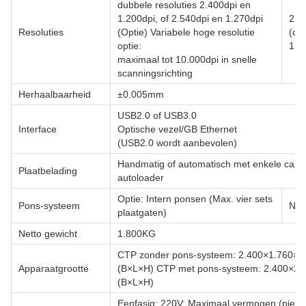
dubbele resoluties 2.400dpi en
1.200dpi, of 2.540dpi en 1.270dpi
2.4
Resoluties
(Optie) Variabele hoge resolutie
(op
optie:
1.2
maximaal tot 10.000dpi in snelle
scanningsrichting
Herhaalbaarheid
±0.005mm
USB2.0 of USB3.0
Interface
Optische vezel/GB Ethernet
(USB2.0 wordt aanbevolen)
Handmatig of automatisch met enkele cass
Plaatbelading
autoloader
Optie: Intern ponsen (Max. vier sets
Pons-systeem
Nie
plaatgaten)
Netto gewicht
1.800KG
CTP zonder pons-systeem: 2.400×1.760×
Apparaatgrootte
(B×L×H) CTP met pons-systeem: 2.400×2
(B×L×H)
Eenfasig: 220V; Maximaal vermogen (piekw