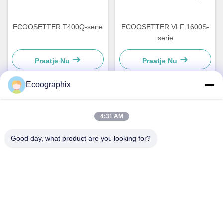
ECOOSETTER T400Q-serie
ECOOSETTER VLF 1600S-
serie
Praatje Nu
Praatje Nu
Ecoographix
Snel contact
4:31 AM
Good day, what product are you looking for?
Adres
QIUYI ROAD 58, BINJIANG DIST., HANGZHOU, 310052,
CHINA
Tel.
0086-571-87391001
E-mail