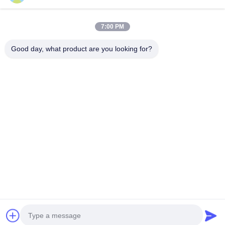
7:00 PM
迅速な連絡
Good day, what product are you looking for?
住所
中国、杭州市、滨江区、秋溢路58号、310052
Tel
0086-571-87391001
電子メール
info@ecoographix.com
プライバシーポリシー規約
|
地図
| 中国の良質 オフセット
CTP メーカー。Copyright© 2025 Hangzhou Ecoographix
Digital Technology Co., Ltd. . 複製権所有。