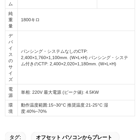
ム
純
重
1800キロ
量
デ
バ
イ
パンシング・システムなしのCTP:
ス
2,400×1,760×1,100mm. (W×L×H) パンシング・システ
の
ム付きのCTP: 2,400×2,020×1,180mm. (W×L×H)
サ
イ
ズ
電
単相: 220V 最大電源 (ピーク値): 4.5KW
源
環
動作温度範囲:15~30°C 推奨温度:21-25°C 湿
境
度:40%~70%
タグ:
オフセット パソコンからプレート