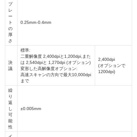
プ
レ
ー
ト
0.25mm-0.4mm
の
厚
さ
標準:
二重解像度 2,400dpiと1,200dpi,また
2,400dpi
決
は 2,540dpiと 1,270dpi (オプション)
(オプションで
議
変形した高解像度オプション:
1200dpi)
高速スキャンの方向で最大10,000dpi
まで
繰
り
返
し
±0.005mm
可
能
性
イ