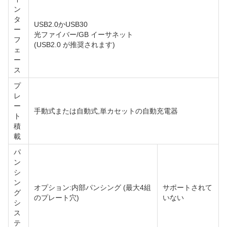
ン
タ
USB2.0かUSB30
ー
光ファイバー/GB イーサネット
フ
(USB2.0 が推奨されます)
ェ
ー
ス
プ
レ
ー
手動式または自動式,単カセットの自動充電器
ト
積
載
パ
ン
シ
ン
オプション:内部パンシング (最大4組
サポートされて
グ
のプレート穴)
いない
シ
ス
テ