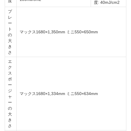
度
度: 40mJ/cm2
プ
レ
ー
ト
マックス1680×1,350mm ミニ550×650mm
の
大
き
さ
エ
ク
ス
ポ
ー
ジ
マックス1680×1,334mm ミニ550×634mm
ャ
ー
の
大
き
さ