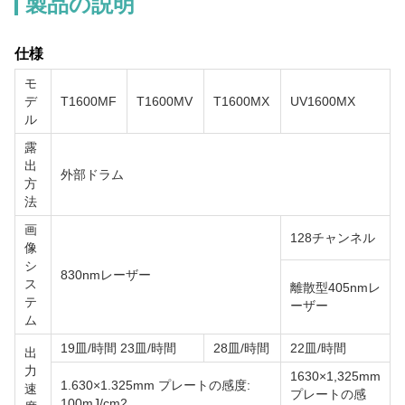
製品の説明
仕様
モ
デ
T1600MF
T1600MV
T1600MX
UV1600MX
ル
露
出
外部ドラム
方
法
画
128チャンネル
像
シ
830nmレーザー
ス
離散型405nmレ
テ
ーザー
ム
19皿/時間 23皿/時間
28皿/時間
22皿/時間
出
力
1630×1,325mm
1.630×1.325mm プレートの感度:
速
プレートの感
100mJ/cm2