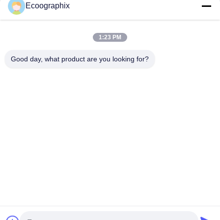
Ecoographix
1:23 PM
ติดต่อเร็ว
Good day, what product are you looking for?
ที่อยู่
ถนนฉิวอี้ 58, เขตปินเจียง, หางโจว, 310052, จีน
โทรศัพท์
0086-571-87391001
อีเมล
info@ecoographix.com
นโยบายความเป็นส่วนตัว
|
แผนผังเว็บไซต์
| จีน คุณภาพดี ออฟ
เซ็ต CTP ผู้จัดจําหน่าย.ลิขสิทธิ์ 2025 Hangzhou Ecoographix