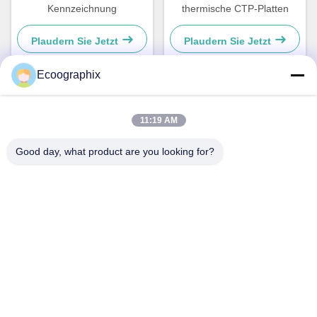
Kennzeichnung
thermische CTP-Platten
Plaudern Sie Jetzt
Plaudern Sie Jetzt
Ecoographix
Schnelle Kontaktaufnahme
11:19 AM
Good day, what product are you looking for?
Adresse
QIUYI ROAD 58, BINJIANG DIST., HANGZHOU, 310052,
China
Telefon
0086-571-87391001
E-Mail
info@ecoographix.com