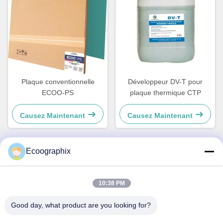
Plaque conventionnelle
Développeur DV-T pour
ECOO-PS
plaque thermique CTP
Causez Maintenant
Causez Maintenant
Ecoographix
Contactez rapidement
10:38 PM
Adresse
Good day, what product are you looking for?
QIUYI ROAD 58, DIST. DE BINJIANG, HANGZHOU, 310052,
CHINE