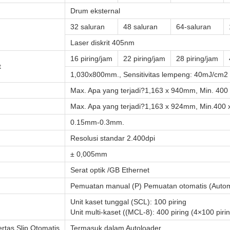
Drum eksternal
32 saluran
48 saluran
64-saluran
Laser diskrit 405nm
16 piring/jam
22 piring/jam
28 piring/jam
t
1,030x800mm., Sensitivitas lempeng: 40mJ/cm2
Max. Apa yang terjadi?1,163 x 940mm, Min. 40
Max. Apa yang terjadi?1,163 x 924mm, Min.400
0.15mm-0.3mm.
Resolusi standar 2.400dpi
± 0,005mm
Serat optik /GB Ethernet
Pemuatan manual (P) Pemuatan otomatis (Automat
Unit kaset tunggal (SCL): 100 piring
Unit multi-kaset ((MCL-8): 400 piring (4×100 piri
tas Slip Otomatis
Termasuk dalam Autoloader