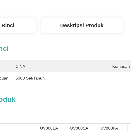
 Rinci
Deskripsi Produk
nci
CINA
Kemasan 
puan:
5000 Set/tahun
roduk
UV800EA
UV800SA
UV800FA