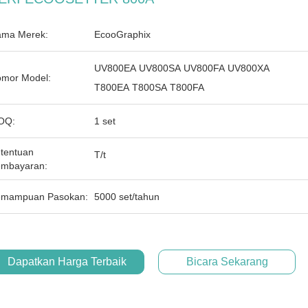
ma Merek:
EcooGraphix
UV800EA UV800SA UV800FA UV800XA
mor Model:
T800EA T800SA T800FA
OQ:
1 set
tentuan
T/t
mbayaran:
mampuan Pasokan:
5000 set/tahun
Dapatkan Harga Terbaik
Bicara Sekarang