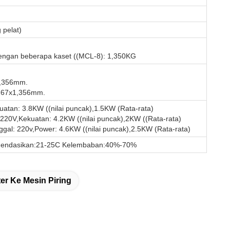
 pelat)
engan beberapa kaset ((MCL-8): 1,350KG
1,356mm.
,267x1,356mm.
atan: 3.8KW ((nilai puncak),1.5KW (Rata-rata)
 220V,Kekuatan: 4.2KW ((nilai puncak),2KW ((Rata-rata)
al: 220v,Power: 4.6KW ((nilai puncak),2.5KW (Rata-rata)
omendasikan:21-25C Kelembaban:40%-70%
r Ke Mesin Piring