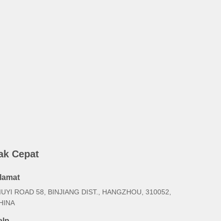
ak Cepat
lamat
IUYI ROAD 58, BINJIANG DIST., HANGZHOU, 310052,
HINA
elp