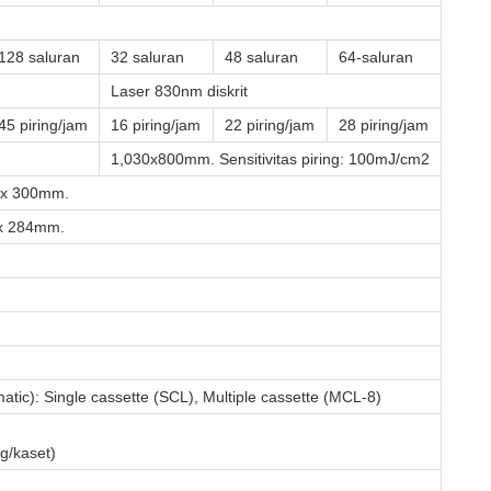
128 saluran
32 saluran
48 saluran
64-saluran
Laser 830nm diskrit
45 piring/jam
16 piring/jam
22 piring/jam
28 piring/jam
1,030x800mm. Sensitivitas piring: 100mJ/cm2
0 x 300mm.
 x 284mm.
ic): Single cassette (SCL), Multiple cassette (MCL-8)
ng/kaset)