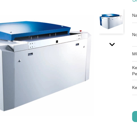
Na
No
M
Ke
Pe
Ke