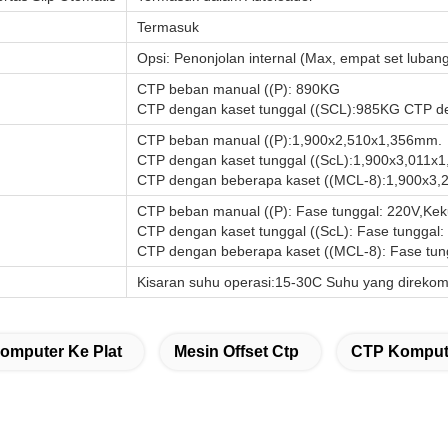
Termasuk
Opsi: Penonjolan internal (Max, empat set lubang
CTP beban manual ((P): 890KG
CTP dengan kaset tunggal ((SCL):985KG CTP d
CTP beban manual ((P):1,900x2,510x1,356mm.
CTP dengan kaset tunggal ((ScL):1,900x3,011x
CTP dengan beberapa kaset ((MCL-8):1,900x3
CTP beban manual ((P): Fase tunggal: 220V,Keku
CTP dengan kaset tunggal ((ScL): Fase tunggal:
CTP dengan beberapa kaset ((MCL-8): Fase tungg
Kisaran suhu operasi:15-30C Suhu yang direk
Komputer Ke Plat
Mesin Offset Ctp
CTP Kompute