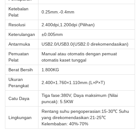
Ketebalan
0.25mm.-0.4mm
Pelat
Resolusi
2.400dpi,1.200dpi (Pilihan)
Keterulangan
±0.005mm
Antarmuka
USB2.0/USB3.0(USB2.0 direkomendasikan)
Pemuatan
Manual atau otomatis dengan pemuat
Pelat
otomatis kaset tunggal
Berat Bersih
1.800KG
Ukuran
2.400×1.760×1.110mm.(L×P×T)
Perangkat
Tiga fase:380V, Daya maksimum (Nilai
Catu Daya
puncak): 5.5KW
Rentang suhu pengoperasian:15-30℃ Suhu
Lingkungan
yang direkomendasikan:21-25℃
Kelembaban: 40%-70%