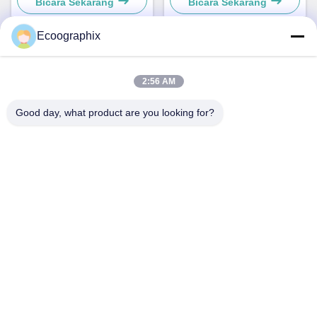
Bicara Sekarang
Bicara Sekarang
Ecoographix
Kontak Cepat
2:56 AM
Good day, what product are you looking for?
Alamat
QIUYI ROAD 58, BINJIANG DIST., HANGZHOU, 310052,
CHINA
Telp
0086-571-87391001
E-mail
info@ecoographix.com