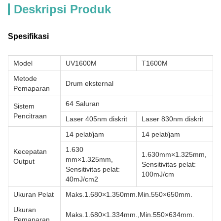
Deskripsi Produk
Spesifikasi
Model
UV1600M
T1600M
Metode
Drum eksternal
Pemaparan
64 Saluran
Sistem
Pencitraan
Laser 405nm diskrit
Laser 830nm diskrit
14 pelat/jam
14 pelat/jam
1.630
Kecepatan
1.630mm×1.325mm,
mm×1.325mm,
Output
Sensitivitas pelat:
Sensitivitas pelat:
100mJ/cm
40mJ/cm2
Ukuran Pelat
Maks.1.680×1.350mm.Min.550×650mm.
Ukuran
Maks.1.680×1.334mm.,Min.550×634mm.
Pemaparan