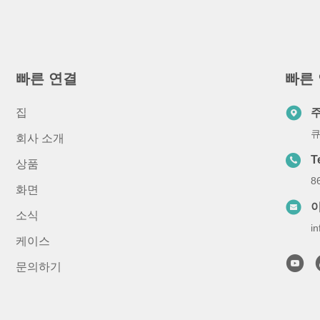
빠른 연결
빠른
집
큐
회사 소개
T
상품
8
화면
소식
i
케이스
문의하기