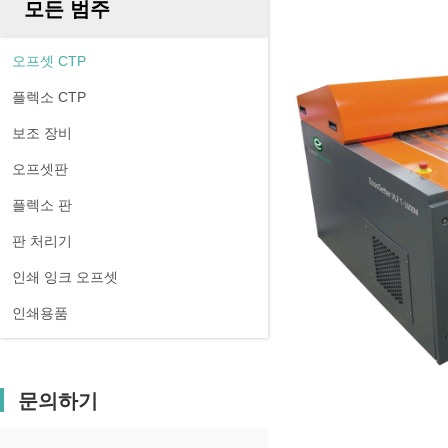
모든 범주
오프셋 CTP
플렉소 CTP
보조 장비
오프셋판
플렉소 판
판 처리기
인쇄 잉크 오프셋
인쇄용품
문의하기