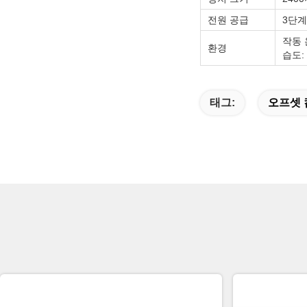
전원 공급
3단계:
작동 
환경
습도:
태그:
오프셋 