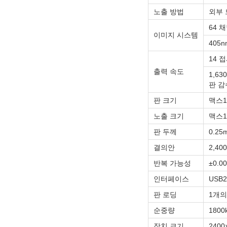
노출 방법
외부 
64 
이미지 시스템
405
14 
출력 속도
1,63
판 감수
판 크기
맥스1.
노출 크기
맥스16
판 두께
0.25
결의안
2,400
반복 가능성
±0.0
인터페이스
USB2
판 로딩
1개의
순중량
1800
장치 크기
2400