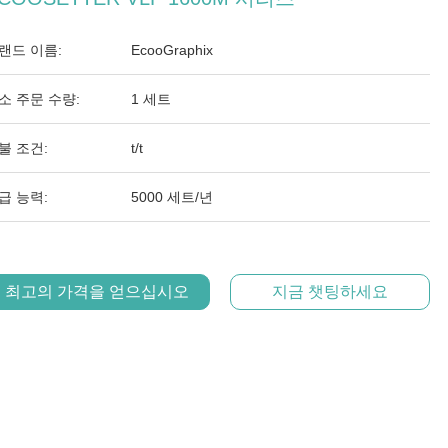
랜드 이름:
EcooGraphix
소 주문 수량:
1 세트
불 조건:
t/t
급 능력:
5000 세트/년
최고의 가격을 얻으십시오
지금 챗팅하세요