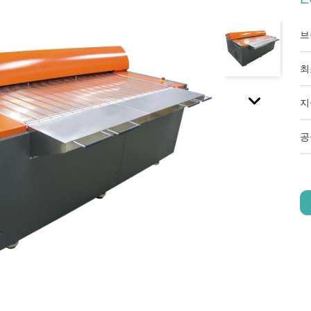
브
최
지
공