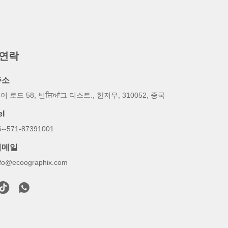
 연락
주소
이 로드 58, 빈ਜਿਆਂ그 디스트., 한저우, 310052, 중국
el
6--571-87391001
이메일
nfo@ecoographix.com