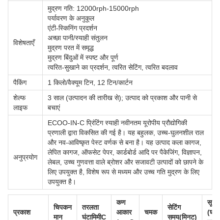
मुद्रण गति: 12000rph-15000rph
पर्यावरण के अनुकूल
एंटी-स्किनिंग प्रदर्शन
अच्छा पानी/स्याही संतुलन
विशेषताएँ
मुद्रण परत में समृद्ध
मुद्रण बिंदुओं में स्पष्ट और पूर्ण
त्वरित-सुखाने का प्रदर्शन, त्वरित सेटिंग, त्वरित बदलाव
पैकिंग
1 किलो/वैक्यूम टिन, 12 टिन/कार्टन
शेल्फ
3 साल (उत्पादन की तारीख से); उत्पाद को प्रकाश और पानी से
लाइफ
बचाएं
ECOO-IN-C प्रिंटिंग स्याही नवीनतम यूरोपीय प्रौद्योगिकी
प्रणाली द्वारा विकसित की गई है। यह बहुलक, उच्च-घुलनशील राल
और नव-आविष्कृत पेस्ट वर्णक से बना है। यह उत्पाद कला कागज,
लेपित कागज, ऑफसेट पेपर, कार्डबोर्ड आदि पर पैकेजिंग, विज्ञापन,
अनुप्रयोग
लेबल, उच्च गुणवत्ता वाले ब्रोशर और सजावटी उत्पादों को छापने के
लिए उपयुक्त है, विशेष रूप से मध्यम और उच्च गति मुद्रण के लिए
उपयुक्त है।
कण
सूखन
चिपकन
तरलता
सेटिंग
प्रकाश
आकार
चमक
(घंटा
मान
घंटा
मिमी
C
समय
(मिनट)