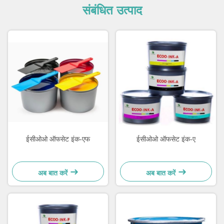
संबंधित उत्पाद
ईसीओओ ऑफसेट इंक-एफ
ईसीओओ ऑफसेट इंक-ए
अब बात करें
अब बात करें