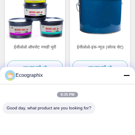
ईसीओओ ऑफसेट स्याही यूवी
ईसीओओ-इंक-न्यूज़ (कोल्ड सेट)
अब बात करें
अब बात करें
Ecoographix
9:35 PM
त्वरित संपर्क
Good day, what product are you looking for?
पता
QIUYI रोड 58, बिनजियांग जिला, हांग्जो, 310052, चीन
टेलीफोन