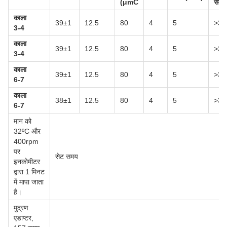
(
μm
C
समय
काला
39±1
12.5
80
4
5
>30
3-4
काला
39±1
12.5
80
4
5
>30
3-4
काला
39±1
12.5
80
4
5
>30
6-7
काला
38±1
12.5
80
4
5
>30
6-7
मान को
32ºC और
400rpm
पर
सेट समय
इनकोमीटर
द्वारा 1 मिनट
में मापा जाता
है।
मुद्रण
एडाप्टर,