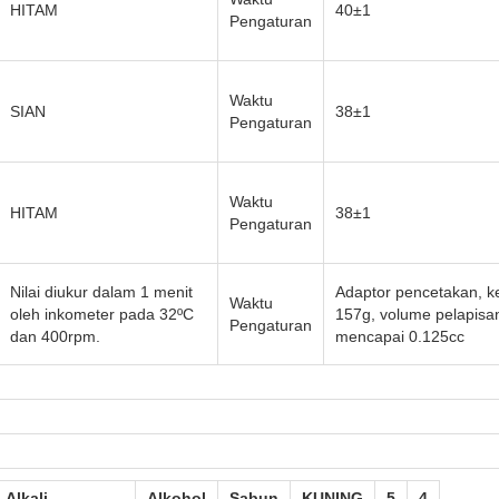
HITAM
40±1
Pengaturan
Waktu
SIAN
38±1
Pengaturan
Waktu
HITAM
38±1
Pengaturan
Nilai diukur dalam 1 menit
Adaptor pencetakan, ke
Waktu
oleh inkometer pada 32ºC
157g, volume pelapisan
Pengaturan
dan 400rpm.
mencapai 0.125cc
Alkali
Alkohol
Sabun
KUNING
5
4