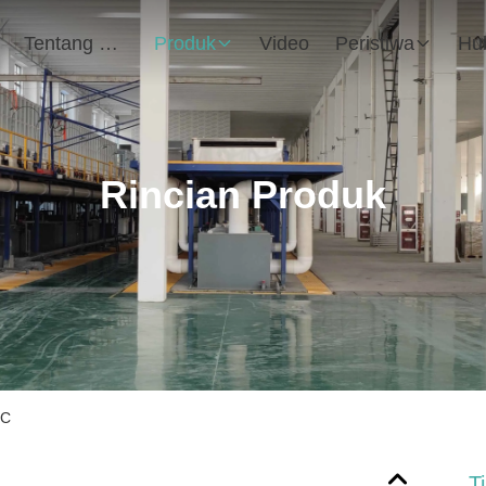
Tentang Kami
Produk
Video
Peristiwa
Rincian Produk
-C
T