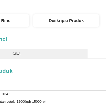
 Rinci
Deskripsi Produk
nci
CINA
roduk
INK-C
tan cetak: 12000rph-15000rph