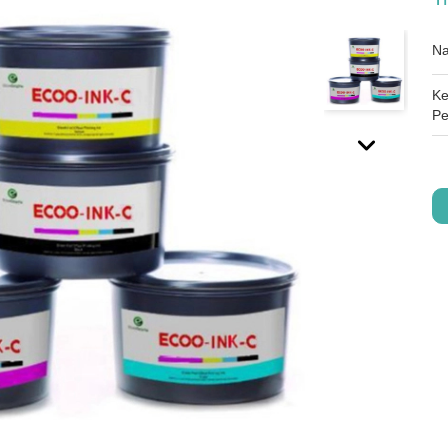
Na
Ke
Pe