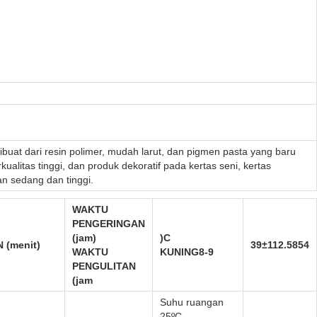
buat dari resin polimer, mudah larut, dan pigmen pasta yang baru
ualitas tinggi, dan produk dekoratif pada kertas seni, kertas
an sedang dan tinggi.
WAKTU
PENGERINGAN
(jam)
)
C
(menit)
39±1
12.5
85
4
WAKTU
KUNING
8-9
PENGULITAN
(
jam
Suhu ruangan
25ºC,