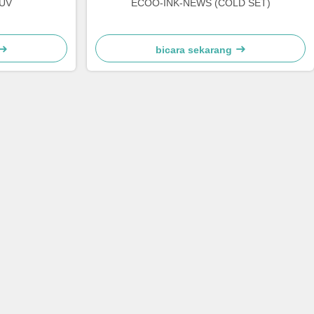
 UV
ECOO-INK-NEWS (COLD SET)
bicara sekarang