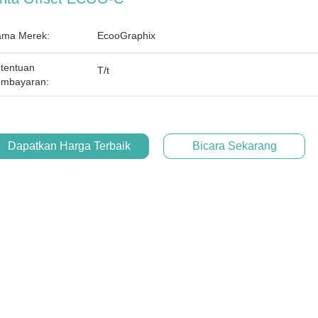
ma Merek:
EcooGraphix
tentuan
T/t
mbayaran:
Dapatkan Harga Terbaik
Bicara Sekarang