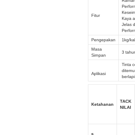
Ramah
Perform
Keseim
Fitur
Kaya a
Jelas 
Perfor
Pengepakan
1kg/ka
Masa
3 tahun
Simpan
Tinta 
ditemu
Aplikasi
berlap
TACK
Ketahanan
NILAI
5