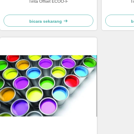
Tinta Offset ECOO-F
T
bicara sekarang
b