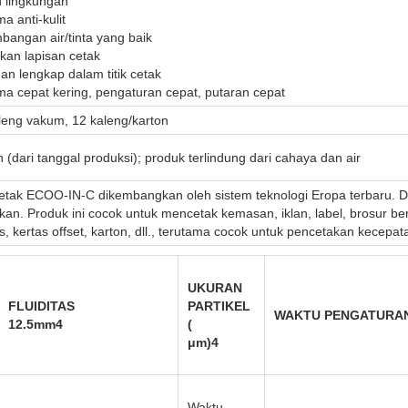
 lingkungan
a anti-kulit
bangan air/tinta yang baik
kan lapisan cetak
dan lengkap dalam titik cetak
ma cepat kering, pengaturan cepat, putaran cepat
leng vakum, 12 kaleng/karton
 (dari tanggal produksi); produk terlindung dari cahaya dan air
cetak ECOO-IN-C dikembangkan oleh sistem teknologi Eropa terbaru. Di
kan. Produk ini cocok untuk mencetak kemasan, iklan, label, brosur berk
is, kertas offset, karton, dll., terutama cocok untuk pencetakan kecepat
UKURAN
FLUIDITAS
PARTIKEL
WAKTU PENGATURAN 
12.5
mm
4
(
μm
)
4
Waktu