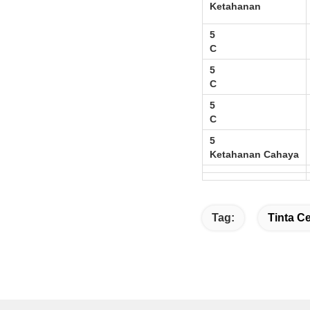
Ketahanan
5
C
5
C
5
C
5
Ketahanan Cahaya
Tag:
Tinta C