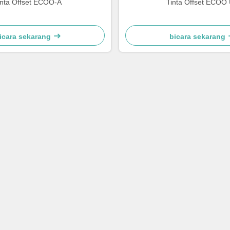
inta Offset ECOO-A
Tinta Offset ECOO
icara sekarang
bicara sekarang