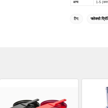
अन्य
1-5 (कमज
टैग:
फ्लेक्सो प्रिं