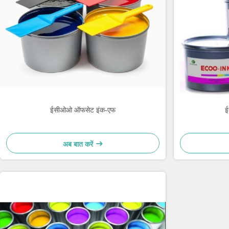
ईसीओओ ऑफसेट इंक-एफ
ई
अब बात करें