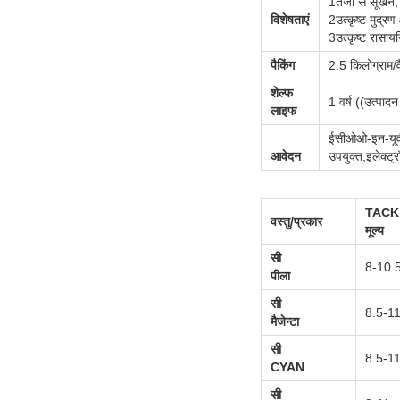
1तेजी से सूखने
विशेषताएं
2उत्कृष्ट मुद्र
3उत्कृष्ट रासाय
पैकिंग
2.5 किलोग्राम/व
शेल्फ
1 वर्ष ((उत्पा
लाइफ
ईसीओओ-इन-यूवी श
आवेदन
उपयुक्त,इलेक्ट्र
TACK
वस्तु/प्रकार
मूल्य
सी
8-10.
पीला
सी
8.5-1
मैजेन्टा
सी
8.5-1
CYAN
सी