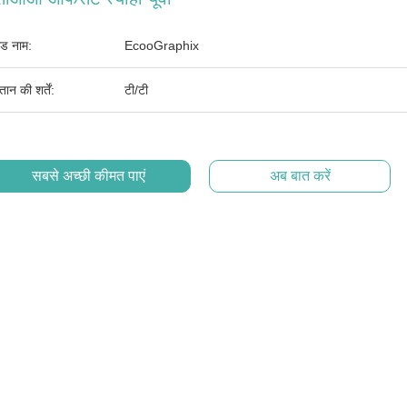
ांड नाम:
EcooGraphix
तान की शर्तें:
टी/टी
सबसे अच्छी कीमत पाएं
अब बात करें