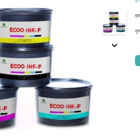
ब्र
भुग