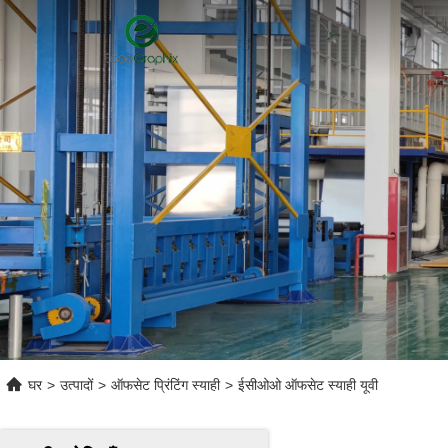
घर
>
उत्पादों
>
ऑफसेट प्रिंटिंग स्याही
>
ईसीओओ ऑफसेट स्याही यूवी