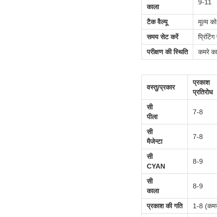
9-11
काला
टैक वैल्यू
मूल्य क
समय सेट करें
प्रिंटि
परीक्षण की स्थिति
कमरे क
प्रकाश
वस्तु/प्रकार
प्रतिरोध
सी
7-8
पीला
सी
7-8
मैजेन्टा
सी
8-9
CYAN
सी
8-9
काला
प्रकाश की गति
1-8 (कमज