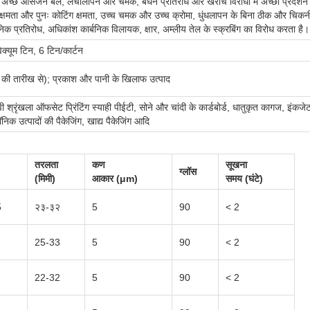
, अच्छे आसंजन बल, लचीलापन और चमक, बंधन प्रतिरोध और खरोंच विरोधी में अच्छा प्रदर्शन
ण क्षमता और पुनः कोटिंग क्षमता, उच्च चमक और उच्च क्रोमा, धुंधलापन के बिना ठीक और चिक
निक प्रतिरोध, अधिकांश कार्बनिक विलायक, क्षार, अम्लीय तेल के स्क्रबिंग का विरोध करता है।
ैक्यूम टिन, 6 टिन/कार्टन
दन की तारीख से); प्रकाश और पानी के खिलाफ उत्पाद
्रृंखला ऑफसेट प्रिंटिंग स्याही पीईटी, सोने और चांदी के कार्डबोर्ड, धातुकृत कागज, इंकजेट
ॉनिक उत्पादों की पैकेजिंग, खाद्य पैकेजिंग आदि
तरलता
कण
सूखना
ग्लॉस
(मिमी)
आकार (μm)
समय (घंटे)
5
२३-३२
5
90
< 2
1
25-33
5
90
< 2
1
22-32
5
90
< 2