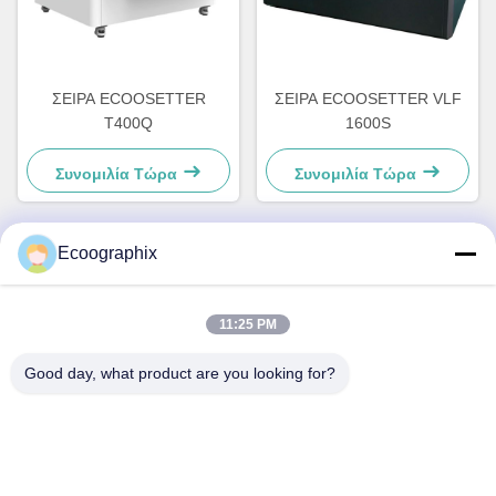
ΣΕΙΡΑ ECOOSETTER
ΣΕΙΡΑ ECOOSETTER VLF
T400Q
1600S
Συνομιλία Τώρα
Συνομιλία Τώρα
Ecoographix
Γρήγορη επικοινωνία
11:25 PM
Διεύθυνση
Good day, what product are you looking for?
Οδός QIUYI 58, BINJIANG DIST., HANGZHOU, 310052,
Κίνα
Τηλ.
0086-571-87391001