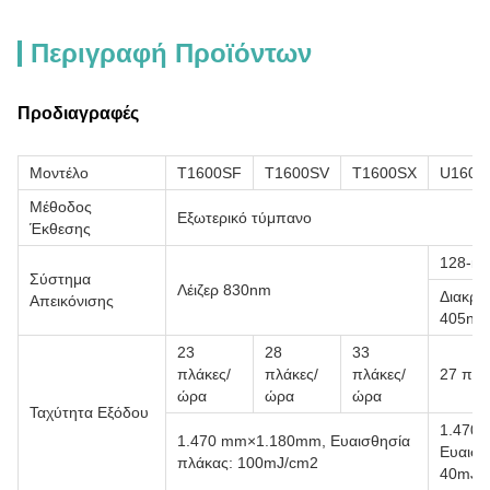
Περιγραφή Προϊόντων
Προδιαγραφές
Μοντέλο
T1600SF
T1600SV
T1600SX
U1600
Μέθοδος
Εξωτερικό τύμπανο
Έκθεσης
128-κα
Σύστημα
Λέιζερ 830nm
Διακριτ
Απεικόνισης
405nm
23
28
33
πλάκες/
πλάκες/
πλάκες/
27 πλά
ώρα
ώρα
ώρα
Ταχύτητα Εξόδου
1.470
1.470 mm×1.180mm, Ευαισθησία
Ευαισθ
πλάκας: 100mJ/cm2
40mJ/