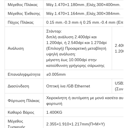
Μέγεθος Πλάκας
Μέγ.1.470×1.180mm.,Ελάχ.300×400mm.
Μέγεθος Έκθεσης
Μέγ.1.470×1.164mm.,Ελάχ.300×384mm.
Πάχος Πλάκας
0.15 mm.-0.3 mm ή 0.25 mm.-0.4 mm (Επιλ
Στάνταρ:
διπλή ανάλυση 2.400dpi και
1.200dpi, ή 2.540dpi και 1.270dpi
2.400dp
Ανάλυση
(Επιλογή) Προαιρετική μεταβλητή
1.200d
υψηλή ανάλυση:
μέγιστη έως 10.000dpi στην
κατεύθυνση γρήγορης σάρωσης
Επαναληψιμότητα
±0.005mm
USB2.
Διασύνδεση
Οπτική ίνα /GB Ethernet
(Συνισ
Χειροκίνητη ή αυτόματη με μονό κασέτα αυτ
Φόρτωση Πλάκας
φορτωτή
Καθαρό Βάρος
1.400KG
Μέγεθος
2.355×1.910×1.217mm(Π×Μ×Υ)
Συσκευής