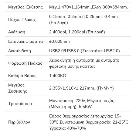
Μέγεθος Έκθεσης
Μέγ.1.470×1.164mm.,Ελάχ.300×384mm.
0.15mm.-0.3mm ή 0.25mm.-0.4mm
Πάχος Πλάκας
(Επιλογή)
Ανάλυση
2.400dpi, 1.200dpi (Επιλογή)
Επαναληψιμότητα
±0.005mm
Διασύνδεση
USB2.0/USB3.0 (Συνιστάται USB2.0)
Χειροκίνητη ή αυτόματη με αυτόματο
Φόρτωση Πλάκας
φορτωτή μονής κασέτας
Καθαρό Βάρος
1.400KG
Μέγεθος
2.355×1.910×1.217mm. (Π×Μ×Υ)
Συσκευής
Μονοφασική: 220v, Μέγιστη ισχύς
Τροφοδοσία
(Μέγιστη τιμή): 5.5KW
Εύρος θερμοκρασίας λειτουργίας: 15-
Περιβάλλον
30℃ Συνιστώμενη θερμοκρασία: 21-25℃
Υγρασία: 40%-70%