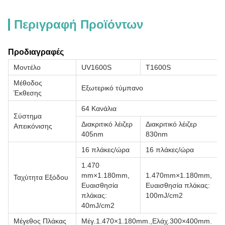
Περιγραφή Προϊόντων
Προδιαγραφές
Μοντέλο
UV1600S
T1600S
Μέθοδος
Εξωτερικό τύμπανο
Έκθεσης
64 Κανάλια
Σύστημα
Διακριτικό λέιζερ
Διακριτικό λέιζερ
Απεικόνισης
405nm
830nm
16 πλάκες/ώρα
16 πλάκες/ώρα
1.470
mm×1.180mm,
1.470mm×1.180mm,
Ταχύτητα Εξόδου
Ευαισθησία
Ευαισθησία πλάκας:
πλάκας:
100mJ/cm2
40mJ/cm2
Μέγεθος Πλάκας
Μέγ.1.470×1.180mm.,Ελάχ.300×400mm.