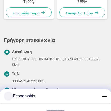
T400Q
ΣΕΡΙΑ
Συνομιλία Τώρα
Συνομιλία Τώρα
Γρήγορη επικοινωνία
Διεύθυνση
Οδός QIUYI 58, BINJIANG DIST., HANGZHOU, 310052,
Κίνα
Τηλ.
0086-571-87391001
Ηλεκτρονικό ταχυδρομείο
Ecoographix
info@ecoographix.com