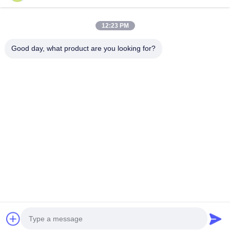
12:23 PM
দ্রুত যোগাযোগ
Good day, what product are you looking for?
ঠিকানা
কিউই রোড ৫৮, বিনজিয়াং ডিস্ট., হ্যাংঝু, ৩১০০৫২, চীন
টেলিফোন
0086-571-87391001
ই-মেইল
info@ecoographix.com
গোপনীয়তা নীতি
|
সাইট ম্যাপ
| চীন ভালো মানের অফসেট সিটিপি সরবরাহকারী।
কপিরাইট © 2025 Hangzhou Ecoographix Digital Technology Co.,
Ltd. সমস্ত অধিকার সংরক্ষিত।