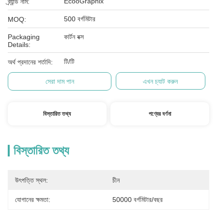
EcooGraphix
ব্র্যান্ড নাম:
500 বর্গমিটার
MOQ:
Packaging
কার্টন বক্স
Details:
টি/টি
অর্থ প্রদানের শর্তাদি:
সেরা দাম পান
এখন চ্যাট করুন
বিস্তারিত তথ্য
পণ্যের বর্ণনা
বিস্তারিত তথ্য
উৎপত্তি স্থল:
চীন
যোগানের ক্ষমতা:
50000 বর্গমিটার/বছর