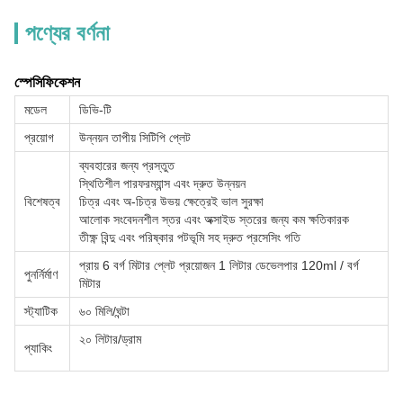
পণ্যের বর্ণনা
স্পেসিফিকেশন
মডেল
ডিভি-টি
প্রয়োগ
উন্নয়ন তাপীয় সিটিপি প্লেট
ব্যবহারের জন্য প্রস্তুত
স্থিতিশীল পারফরম্যান্স এবং দ্রুত উন্নয়ন
বিশেষত্ব
চিত্র এবং অ-চিত্র উভয় ক্ষেত্রেই ভাল সুরক্ষা
আলোক সংবেদনশীল স্তর এবং অক্সাইড স্তরের জন্য কম ক্ষতিকারক
তীক্ষ্ণ বিন্দু এবং পরিষ্কার পটভূমি সহ দ্রুত প্রসেসিং গতি
প্রায় 6 বর্গ মিটার প্লেট প্রয়োজন 1 লিটার ডেভেলপার 120ml / বর্গ
পুনর্নির্মাণ
মিটার
স্ট্যাটিক
৬০ মিলি/ঘন্টা
২০ লিটার/ড্রাম
প্যাকিং