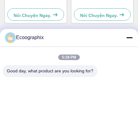
Nói Chuyện Ngay.
Nói Chuyện Ngay.
Ecoographix
Liên lạc nhanh
5:38 PM
Địa chỉ
Good day, what product are you looking for?
Đường Cửu Nghĩa 58, Quận Bân Giang, Hàng Châu,
310052, Trung Quốc
Điện thoại
0086-571-87391001
Email
info@ecoographix.com