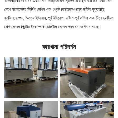
ইকোগ্রাফিক্সের ৬০০ এরও বেশি আন্তর্জাতিক গ্রাহক রয়েছেন যারা ৫০ টিরও বেশি
দেশে ইকোসেটার সিটিপি মেশিন এবং প্লেট চালাচ্ছেনএছাড়া মার্কিন যুক্তরাষ্ট্র,
ব্রাজিল, স্পেন, উত্তর ইউরোপ, পূর্ব ইউরোপ, দক্ষিণ-পূর্ব এশিয়া এবং চীনে ৬০টিরও
বেশি লেবেল প্রিন্টার ইকোস্পার্ক ডিজিটাল লেবেল প্রসাধন মেশিন চালাচ্ছে।
কারখানা পরিদর্শন