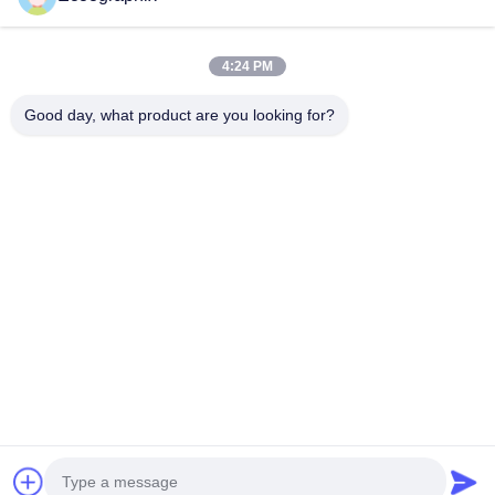
4:24 PM
দ্রুত যোগাযোগ
Good day, what product are you looking for?
ঠিকানা
কিউই রোড ৫৮, বিনজিয়াং ডিস্ট., হ্যাংঝু, ৩১০০৫২, চীন
টেলিফোন
0086-571-87391001
ই-মেইল
info@ecoographix.com
গোপনীয়তা নীতি
|
সাইট ম্যাপ
| চীন ভালো মানের অফসেট সিটিপি সরবরাহকারী।
কপিরাইট © 2025-2026 Hangzhou Ecoographix Digital Technology
Co., Ltd. সমস্ত অধিকার সংরক্ষিত।