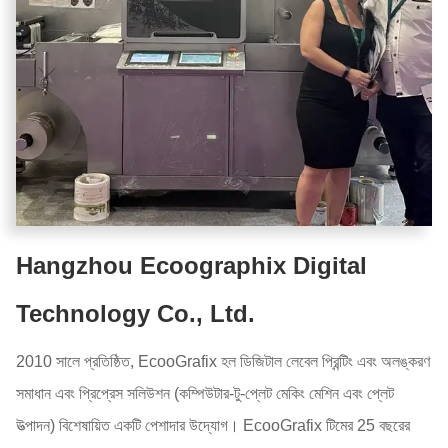
Hangzhou Ecoographix Digital
Technology Co., Ltd.
2010 সালে প্রতিষ্ঠিত, EcooGrafix হল ডিজিটাল লেবেল প্রিন্টিং এবং অলঙ্করণ
সমাধান এবং প্রিপ্রেস সলিউশন (কম্পিউটার-টু-প্লেট মেকিং মেশিন এবং প্লেট
উত্পাদন) বিশেষায়িত একটি পেশাদার উদ্যোগ। EcooGrafix টিমের 25 বছরের