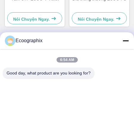
Nói Chuyện Ngay.
Nói Chuyện Ngay.
Ecoographix
Liên lạc nhanh
6:54 AM
Địa chỉ
Good day, what product are you looking for?
Đường Cửu Nghĩa 58, Quận Bân Giang, Hàng Châu,
310052, Trung Quốc
Điện thoại
0086-571-87391001
Email
info@ecoographix.com