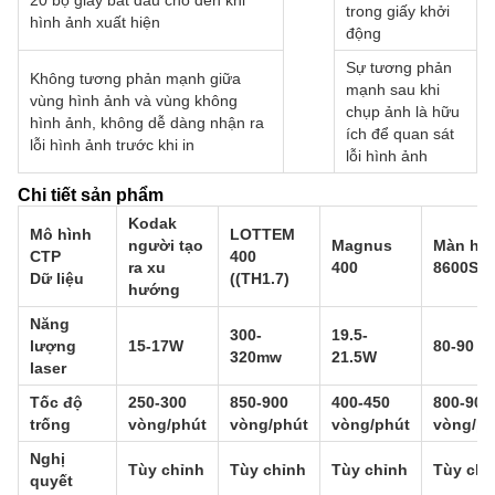
20 bộ giấy bắt đầu cho đến khi
trong giấy khởi
hình ảnh xuất hiện
động
Sự tương phản
Không tương phản mạnh giữa
mạnh sau khi
vùng hình ảnh và vùng không
chụp ảnh là hữu
hình ảnh, không dễ dàng nhận ra
ích để quan sát
lỗi hình ảnh trước khi in
lỗi hình ảnh
Chi tiết sản phẩm
Kodak
Mô hình
LOTTEM
người tạo
Magnus
Màn hìn
CTP
400
ra xu
400
8600S
Dữ liệu
((TH1.7)
hướng
Năng
300-
19.5-
lượng
15-17W
80-90 %
320mw
21.5W
laser
Tốc độ
250-300
850-900
400-450
800-900
trống
vòng/phút
vòng/phút
vòng/phút
vòng/ph
Nghị
Tùy chỉnh
Tùy chỉnh
Tùy chỉnh
Tùy chỉ
quyết