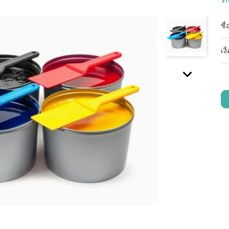
ชื
เง