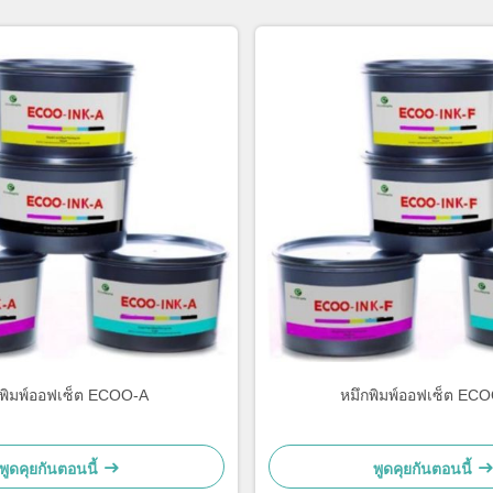
กพิมพ์ออฟเซ็ต ECOO-A
หมึกพิมพ์ออฟเซ็ต EC
พูดคุยกันตอนนี้
พูดคุยกันตอนนี้