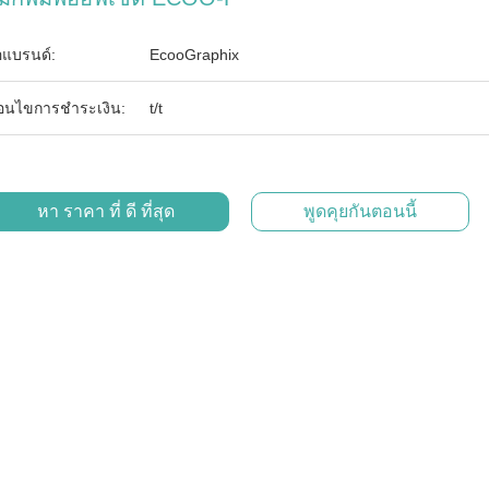
่อแบรนด์:
EcooGraphix
ื่อนไขการชำระเงิน:
t/t
หา ราคา ที่ ดี ที่สุด
พูดคุยกันตอนนี้