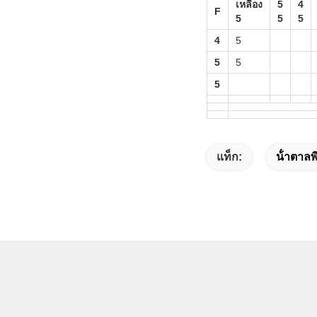
เหลือง
5
4
F
5
5
5
4
5
5
5
5
แท็ก:
น้ําตาล