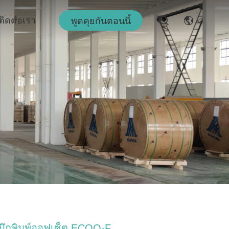
ติดต่อเรา
พูดคุยกันตอนนี้
มึกพิมพ์ออฟเซ็ต ECOO-F