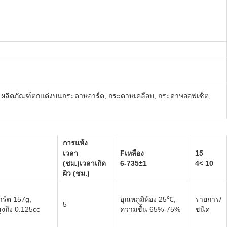
ะผลิตภัณฑ์ตกแต่งบนกระดาษอาร์ต, กระดาษเคลือบ, กระดาษออฟเซ็ต,
การแห้ง
เวลา
F
เหลือง
15
(ชม.)
เวลาเกิด
6-7
35±1
4
< 10
ผิว (ชม.)
ร์ต 157g,
อุณหภูมิห้อง 25℃,
รายการ/
5
งถึง 0.125cc
ความชื้น 65%-75%
ชนิด