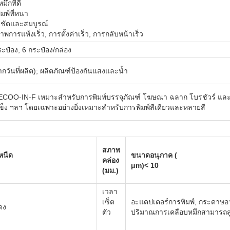
มึกที่ดี
ิมพ์ที่หนา
มชัดและสมบูรณ์
าพการแห้งเร็ว, การตั้งค่าเร็ว, การกลับหน้าเร็ว
ระป๋อง, 6 กระป๋อง/กล่อง
จากวันที่ผลิต); ผลิตภัณฑ์ป้องกันแสงและน้ำ
์ ECOO-IN-F เหมาะสำหรับการพิมพ์บรรจุภัณฑ์ โฆษณา ฉลาก โบรชัวร์ แล
็ง ฯลฯ โดยเฉพาะอย่างยิ่งเหมาะสำหรับการพิมพ์สีเดียวและหลายสี
สภาพ
หนืด
ขนาดอนุภาค (
คล่อง
μm
)
< 10
(มม.)
เวลา
เซ็ต
อะแดปเตอร์การพิมพ์, กระดาษอา
ดง
ตัว
ปริมาณการเคลือบหมึกสามารถสู