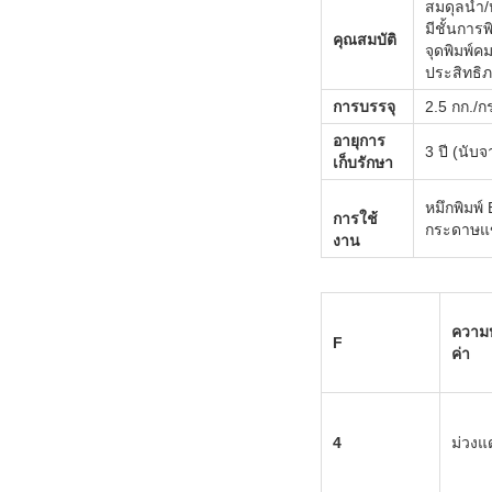
สมดุลน้ำ/ห
มีชั้นการพ
คุณสมบัติ
จุดพิมพ์ค
ประสิทธิภ
การบรรจุ
2.5 กก./ก
อายุการ
3 ปี (นับ
เก็บรักษา
หมึกพิมพ
การใช้
กระดาษแข
งาน
ความ
F
ค่า
4
ม่วงแ