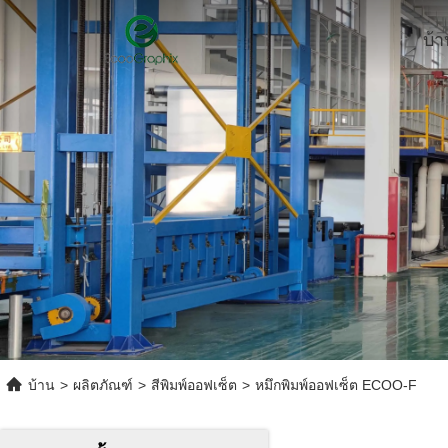
บ้า
บ้าน
>
ผลิตภัณฑ์
>
สีพิมพ์ออฟเซ็ต
>
หมึกพิมพ์ออฟเซ็ต ECOO-F