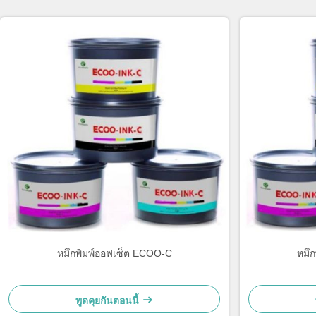
หมึกพิมพ์ออฟเซ็ต ECOO-C
หมึ
พูดคุยกันตอนนี้