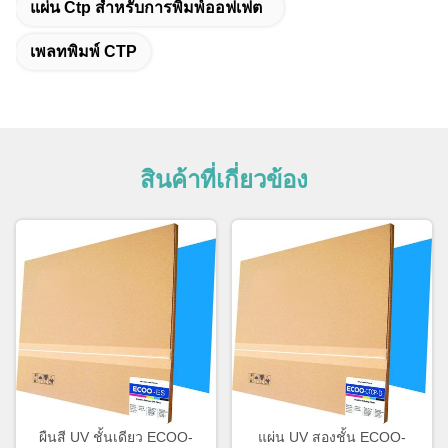
แผ่น Ctp สําหรับการพิมพ์ออฟเฟต
เพลทพิมพ์ CTP
สินค้าที่เกี่ยวข้อง
ผืนสี UV ชั้นเดียว ECOO-
แผ่น UV สองชั้น ECOO-