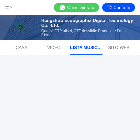
Chiacchierata
Contatto
Hangzhou Ecoographix Digital Technology
Co., Ltd.
Qualità CTP offset, CTP flessibile Produttore From
China
CASA
VIDEO
LISTA MUSICALE RADIOFONICA
SITO WEB