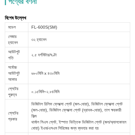
পণ্যের বর্ণনা
বিশেষ উল্লেখ
মডেল
FL-600S(SM)
লেজার
৩২ চ্যানেল
চ্যানেল
আউটপুট
২.৫ বর্গমিটার/ঘণ্টা
গতি
সর্বোচ্চ
আউটপুট
৬৮০মিমি x ৪৩০মিমি
আকার
প্লেটের
০.১৫মিমি~২.৮৪মিমি
পুরুত্ব
ডিজিটাল রিলিফ ফ্লেক্সো প্লেট (জল-ধোয়া), ডিজিটাল ফ্লেক্সো প্লেট
(জল-ধোয়া), ডিজিটাল ফ্লেক্সো প্লেট (দ্রাবক-ধোয়া), তাপ ক্ষয়কারী
প্লেটের
ফিল্ম
প্রকার
থার্মাল পিএস প্লেট, ইস্পাত ভিত্তিক ডিজিটাল প্লেট (জল/অ্যালকোহল
ধোয়া) ইএম/এসএম সিরিজের জন্য ব্যবহার করা হয়