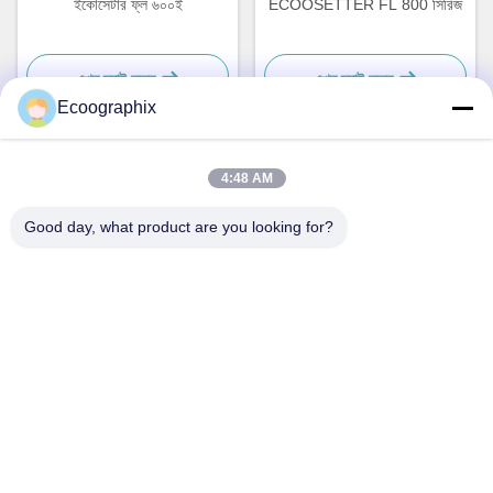
ইকোসেটার ফ্ল ৬০০ই
ECOOSETTER FL 800 সিরিজ
এখন চ্যাট করুন
এখন চ্যাট করুন
Ecoographix
4:48 AM
দ্রুত যোগাযোগ
Good day, what product are you looking for?
ঠিকানা
কিউই রোড ৫৮, বিনজিয়াং ডিস্ট., হ্যাংঝু, ৩১০০৫২, চীন
টেলিফোন
0086-571-87391001
ই-মেইল
info@ecoographix.com