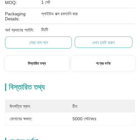
1 সেট
MOQ:
Packaging
প্লাইউড বক্স রফতানি করা
Details:
টি/টি
অর্থ প্রদানের শর্তাদি:
সেরা দাম পান
এখন চ্যাট করুন
বিস্তারিত তথ্য
পণ্যের বর্ণনা
বিস্তারিত তথ্য
উৎপত্তি স্থল:
চীন
যোগানের ক্ষমতা:
5000 সেট/বছর