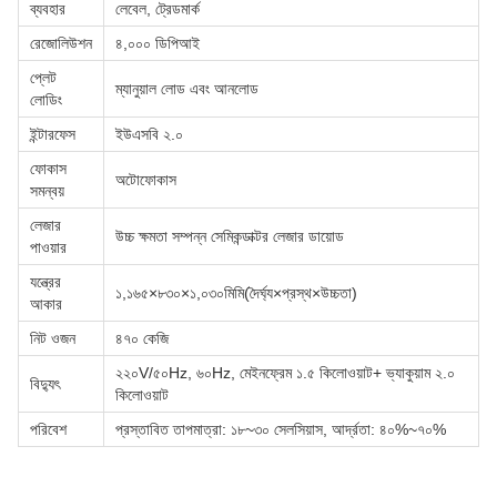
ব্যবহার
লেবেল, ট্রেডমার্ক
রেজোলিউশন
৪,০০০ ডিপিআই
প্লেট
ম্যানুয়াল লোড এবং আনলোড
লোডিং
ইন্টারফেস
ইউএসবি ২.০
ফোকাস
অটোফোকাস
সমন্বয়
লেজার
উচ্চ ক্ষমতা সম্পন্ন সেমিকন্ডাক্টর লেজার ডায়োড
পাওয়ার
যন্ত্রের
১,১৬৫×৮৩০×১,০৩০মিমি(দৈর্ঘ্য×প্রস্থ×উচ্চতা)
আকার
নিট ওজন
৪৭০ কেজি
২২০V/৫০Hz, ৬০Hz, মেইনফ্রেম ১.৫ কিলোওয়াট+ ভ্যাকুয়াম ২.০
বিদ্যুৎ
কিলোওয়াট
পরিবেশ
প্রস্তাবিত তাপমাত্রা: ১৮~৩০ সেলসিয়াস, আর্দ্রতা: ৪০%~৭০%