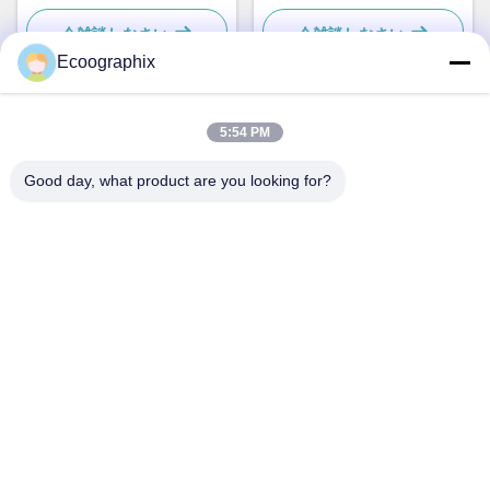
今雑談しなさい
今雑談しなさい
Ecoographix
5:54 PM
迅速な連絡
Good day, what product are you looking for?
住所
中国、杭州市、滨江区、秋溢路58号、310052
Tel
0086-571-87391001
電子メール
info@ecoographix.com