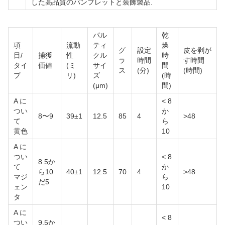
した高品質のパンフレットと装飾製品.
パル
乾
項
流動
ティ
燥
グ
設定
皮を剥が
目/
捕獲
性
クル
時
ラ
時間
す時間
タイ
価値
(ミ
サイ
間
ス
(分)
(時間)
プ
リ)
ズ
(時
(μm)
間)
A に
< 8
つい
か
8〜9
39±1
12.5
85
4
>48
て
ら
黄色
10
A に
つい
< 8
8.5か
て
か
ら10
40±1
12.5
70
4
>48
マジ
ら
だ5
ェン
10
タ
A に
< 8
つい
9.5か