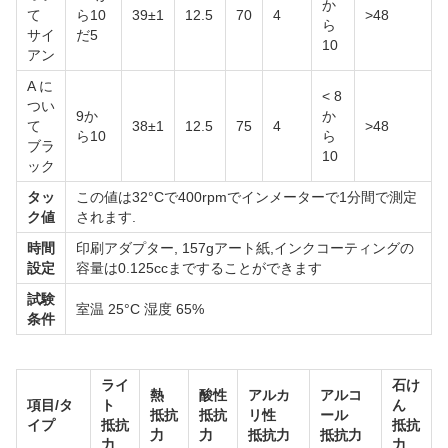
か
て
ら10
39±1
12.5
70
4
>48
ら
サイ
だ5
10
アン
A に
< 8
つい
9か
か
て
38±1
12.5
75
4
>48
ら10
ら
ブラ
10
ック
タッ
この値は32°Cで400rpmでインメーターで1分間で測定
ク値
されます.
時間
印刷アダプター, 157gアート紙,インクコーティングの
設定
容量は0.125ccまですることができます
試験
室温 25°C 湿度 65%
条件
ライ
石け
熱
酸性
アルカ
アルコ
項目/タ
ト
ん
抵抗
抵抗
リ性
ール
イプ
抵抗
抵抗
力
力
抵抗力
抵抗力
力
力