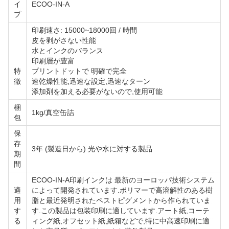
イ
ECOO-IN-A
プ
印刷速さ: 15000~18000回 / 時間
皮を剥がさない性能
水とインクのバランス
印刷層が豊富
特
プリントドットで 明確で完全
徴
速乾燥性能,迅速な設定,迅速なターン
添加剤を加える必要がないので,使用可能
梱
1kg/真空缶詰
包
保
存
3年 (製造日から) 光や水に対する製品
期
間
ECOO-IN-A印刷インクは 最新のヨーロッパ技術システム
適
によって開発されています.ポリマーで高溶解性のある樹
用
脂と最近発明されたペストピグメントから作られていま
す
す.この製品は包装印刷に適しています.アート紙,コーテ
る
ィング紙,オフセット紙,紙箱などで,特に中高速印刷に適