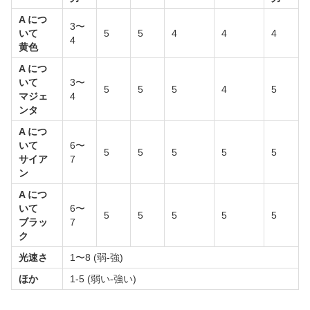
A につ
3〜
いて
5
5
4
4
4
4
黄色
A につ
いて
3〜
5
5
5
4
5
マジェ
4
ンタ
A につ
いて
6〜
5
5
5
5
5
サイア
7
ン
A につ
いて
6〜
5
5
5
5
5
ブラッ
7
ク
光速さ
1〜8 (弱-強)
ほか
1-5 (弱い-強い)