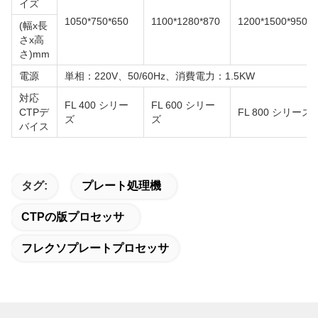
イズ
1050*750*650
1100*1280*870
1200*1500*950
(幅x長
さx高
さ)mm
電源
単相：220V、50/60Hz、消費電力：1.5KW
対応
FL 400 シリー
FL 600 シリー
CTPデ
FL 800 シリーズ
ズ
ズ
バイス
タグ:
プレート処理機
CTPの版プロセッサ
フレクソプレートプロセッサ