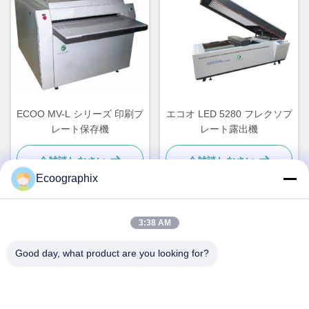
ECOO MV-L シリーズ 印刷プ
エコオ LED 5280 フレクソプ
レート保存機
レート露出機
今雑談しなさい
今雑談しなさい
Ecoographix
3:38 AM
迅速な連絡
Good day, what product are you looking for?
住所
中国、杭州市、滨江区、秋溢路58号、310052