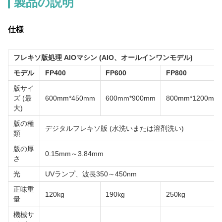
製品の説明
仕様
フレキソ版処理 AIOマシン (AIO、オールインワンモデル)
モデル
FP400
FP600
FP800
版サイ
ズ (最
600mm*450mm
600mm*900mm
800mm*1200mm
大)
版の種
デジタルフレキソ版 (水洗いまたは溶剤洗い)
類
版の厚
0.15mm～3.84mm
さ
光
UVランプ、波長350～450nm
正味重
120kg
190kg
250kg
量
機械サ