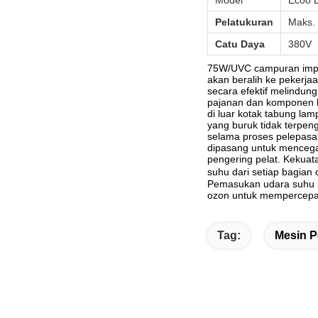
Model
Ecoo 
Pelat
ukuran
Maks.
Catu Daya
380V
75W/UVC campuran impor
akan beralih ke pekerja
secara efektif melindun
pajanan dan komponen li
di luar kotak tabung lam
yang buruk tidak terpen
selama proses pelepasa
dipasang untuk mencegah
pengering pelat. Kekua
suhu dari setiap bagian
Pemasukan udara suhu k
ozon untuk mempercepa
Tag:
Mesin P