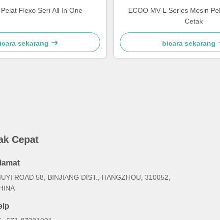
Pelat Flexo Seri All In One
ECOO MV-L Series Mesin Pele
Cetak
icara sekarang
bicara sekarang
ak Cepat
lamat
IUYI ROAD 58, BINJIANG DIST., HANGZHOU, 310052,
HINA
elp