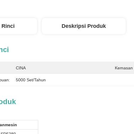
 Rinci
Deskripsi Produk
nci
CINA
Kemasan 
puan:
5000 Set/tahun
roduk
an
mesin