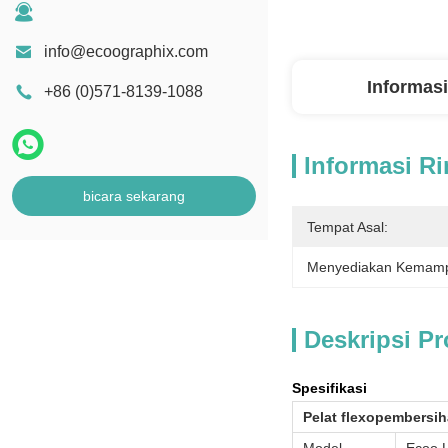
info@ecoographix.com
Informasi
+86 (0)571-8139-1088
Informasi Ri
bicara sekarang
Tempat Asal:
Menyediakan Kemam
Deskripsi P
Spesifikasi
Pelat flexo
pembersih