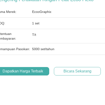
ma Merek:
EcooGraphix
OQ:
1 set
tentuan
T/t
mbayaran:
mampuan Pasokan:
5000 set/tahun
Dapatkan Harga Terbaik
Bicara Sekarang