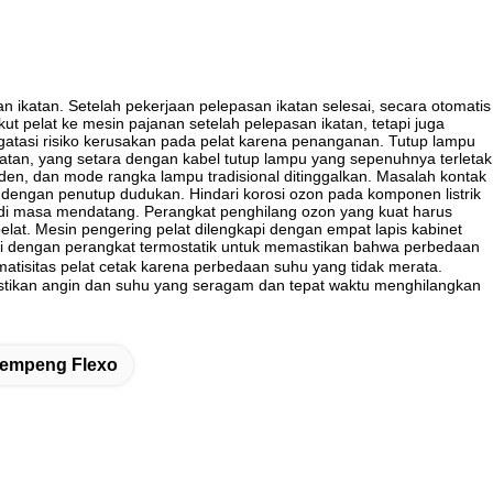
atan. Setelah pekerjaan pelepasan ikatan selesai, secara otomatis
 pelat ke mesin pajanan setelah pelepasan ikatan, tetapi juga
gatasi risiko kerusakan pada pelat karena penanganan. Tutup lampu
ikatan, yang setara dengan kabel tutup lampu yang sepenuhnya terletak
enden, dan mode rangka lampu tradisional ditinggalkan. Masalah kontak
i dengan penutup dudukan. Hindari korosi ozon pada komponen listrik
di masa mendatang. Perangkat penghilang ozon yang kuat harus
t. Mesin pengering pelat dilengkapi dengan empat lapis kabinet
pi dengan perangkat termostatik untuk memastikan bahwa perbedaan
atisitas pelat cetak karena perbedaan suhu yang tidak merata.
tikan angin dan suhu yang seragam dan tepat waktu menghilangkan
Lempeng Flexo