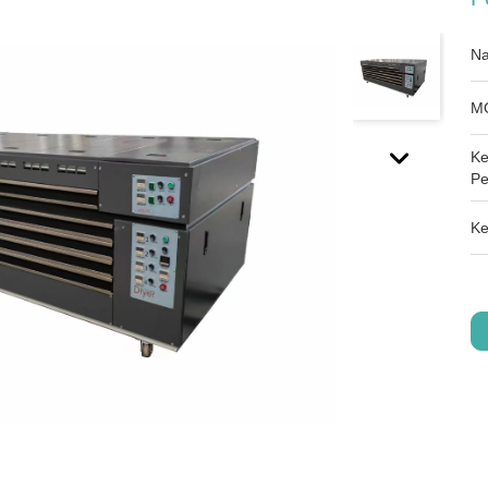
Na
M
Ke
Pe
Ke