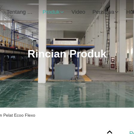
Tentang Kami
Produk
Video
Peristiwa
Rincian Produk
n Pelat Ecoo Flexo
P