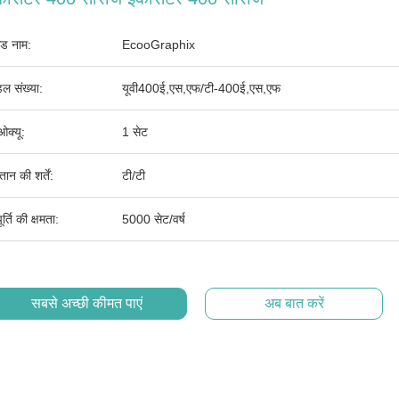
ांड नाम:
EcooGraphix
ल संख्या:
यूवी400ई,एस,एफ/टी-400ई,एस,एफ
ओक्यू:
1 सेट
तान की शर्तें:
टी/टी
र्ति की क्षमता:
5000 सेट/वर्ष
सबसे अच्छी कीमत पाएं
अब बात करें