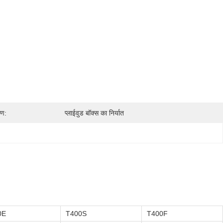
रण:
प्लाईवुड बॉक्स का निर्यात
0E
T400S
T400F