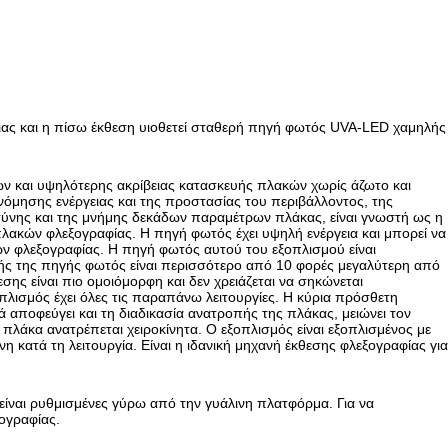
ιας και η πίσω έκθεση υιοθετεί σταθερή πηγή φωτός UVA-LED χαμηλής
ν και υψηλότερης ακρίβειας κατασκευής πλακών χωρίς άζωτο και
νόμησης ενέργειας και της προστασίας του περιβάλλοντος, της
οσύνης και της μνήμης δεκάδων παραμέτρων πλάκας, είναι γνωστή ως η
ακών φλεξογραφίας. Η πηγή φωτός έχει υψηλή ενέργεια και μπορεί να
κών φλεξογραφίας. Η πηγή φωτός αυτού του εξοπλισμού είναι
ής της πηγής φωτός είναι περισσότερο από 10 φορές μεγαλύτερη από
ης είναι πιο ομοιόμορφη και δεν χρειάζεται να σηκώνεται
οπλισμός έχει όλες τις παραπάνω λειτουργίες. Η κύρια πρόσθετη
λά αποφεύγει και τη διαδικασία ανατροπής της πλάκας, μειώνει τον
πλάκα ανατρέπεται χειροκίνητα. Ο εξοπλισμός είναι εξοπλισμένος με
η κατά τη λειτουργία. Είναι η ιδανική μηχανή έκθεσης φλεξογραφίας για
είναι ρυθμισμένες γύρω από την γυάλινη πλατφόρμα. Για να
ογραφίας.