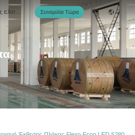
Συνομιλία Τώρα
Μας Ελάτε Σε Επαφή Με
τα
ηχανή Έκθεσης Πλάκας Flexo Ecoo LED 5280