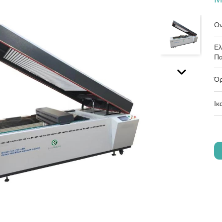
Ον
Ελ
Πα
Όρ
Ικ