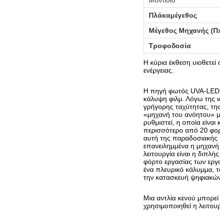
Μοντέλο
Πλάκα
μέγεθος
Μέγεθος Μηχανής (
Τροφοδοσία
Η κύρια έκθεση υιοθετε
ενέργειας.
Η πηγή φωτός UVA-LED υ
κάλυψη φιλμ. Λόγω της ι
γρήγορης ταχύτητας, της
«μηχανή του ανόητου» μ
ρυθμιστεί, η οποία είνα
περισσότερο από 20 φορ
αυτή της παραδοσιακής π
επανειλημμένα η μηχανή 
λειτουργία είναι η διπλ
φόρτο εργασίας των εργα
ένα πλευρικό κάλυμμα, τ
την κατασκευή ψηφιακώ
Μια αντλία κενού μπορεί
χρησιμοποιηθεί η λειτο