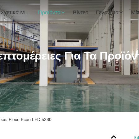
Σχετικά Με Εμάς
Προϊόντα
Βίντεο
Γεγονότα
επτομέρειες Για Τα Προϊόν
κας Flexo Ecoo LED 5280
Μ