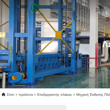
Σπίτι
Λ
Σπίτι
>
προϊόντα
>
Επεξεργαστής πλάκας
>
Μηχανή Έκθεσης Πλά