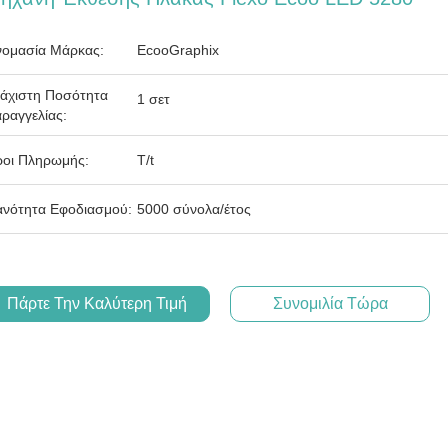
ομασία Μάρκας:
EcooGraphix
άχιστη Ποσότητα
1 σετ
ραγγελίας:
οι Πληρωμής:
T/t
ανότητα Εφοδιασμού:
5000 σύνολα/έτος
Πάρτε Την Καλύτερη Τιμή
Συνομιλία Τώρα