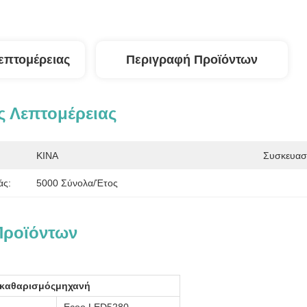
επτομέρειας
Περιγραφή Προϊόντων
 Λεπτομέρειας
ΚΙΝΑ
Συσκευασί
άς:
5000 Σύνολα/έτος
Προϊόντων
καθαρισμός
μηχανή