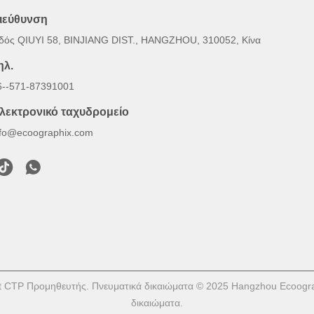
ιεύθυνση
δός QIUYI 58, BINJIANG DIST., HANGZHOU, 310052, Κίνα
ηλ.
6--571-87391001
λεκτρονικό ταχυδρομείο
nfo@ecoographix.com
t CTP Προμηθευτής. Πνευματικά δικαιώματα © 2025 Hangzhou Ecoographi
δικαιώματα.