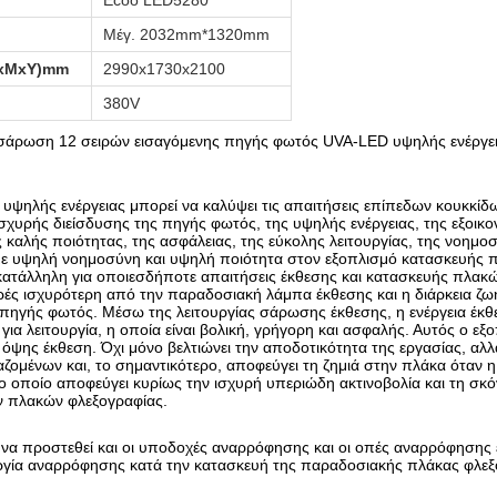
Ecoo LED5280
Μέγ. 2032mm*1320mm
ΠxΜxΥ)mm
2990x1730x2100
380V
ί σάρωση 12 σειρών εισαγόμενης πηγής φωτός UVA-LED υψηλής ενέργε
ψηλής ενέργειας μπορεί να καλύψει τις απαιτήσεις επίπεδων κουκκίδω
σχυρής διείσδυσης της πηγής φωτός, της υψηλής ενέργειας, της εξοικο
 καλής ποιότητας, της ασφάλειας, της εύκολης λειτουργίας, της νοημ
ε υψηλή νοημοσύνη και υψηλή ποιότητα στον εξοπλισμό κατασκευής πλ
ι κατάλληλη για οποιεσδήποτε απαιτήσεις έκθεσης και κατασκευής πλα
ές ισχυρότερη από την παραδοσιακή λάμπα έκθεσης και η διάρκεια ζω
ηγής φωτός. Μέσω της λειτουργίας σάρωσης έκθεσης, η ενέργεια έκθεσ
για λειτουργία, η οποία είναι βολική, γρήγορη και ασφαλής. Αυτός ο εξ
ής όψης έκθεση. Όχι μόνο βελτιώνει την αποδοτικότητα της εργασίας, αλ
ζομένων και, το σημαντικότερο, αποφεύγει τη ζημιά στην πλάκα όταν η 
ο οποίο αποφεύγει κυρίως την ισχυρή υπεριώδη ακτινοβολία και τη σκόν
ν πλακών φλεξογραφίας.
 να προστεθεί και οι υποδοχές αναρρόφησης και οι οπές αναρρόφησης 
υργία αναρρόφησης κατά την κατασκευή της παραδοσιακής πλάκας φλεξ