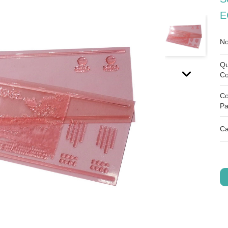
E
No
Qu
C
Co
Pa
Ca