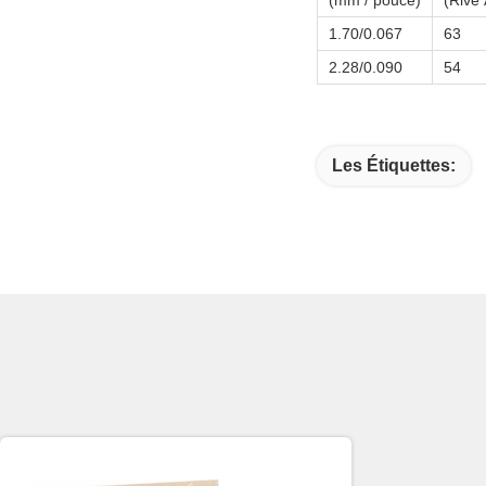
(mm / pouce)
(Rive 
1.70/0.067
63
2.28/0.090
54
Les Étiquettes: