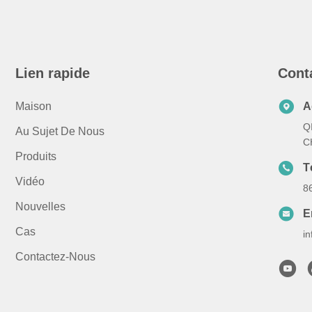
Lien rapide
Cont
Maison
A
Q
Au Sujet De Nous
C
Produits
T
Vidéo
8
Nouvelles
E
Cas
i
Contactez-Nous