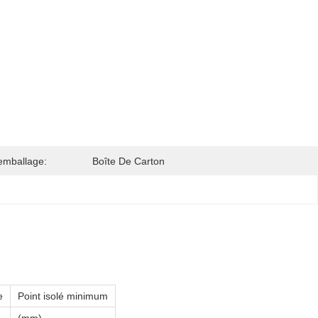
'emballage:
Boîte De Carton
e
Point isolé minimum