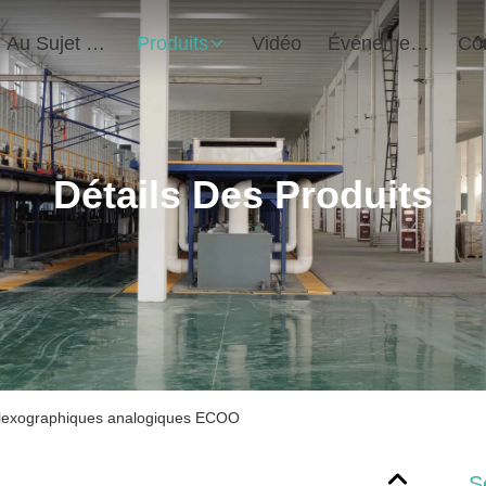
Au Sujet De Nous
Produits
Vidéo
Événements
Détails Des Produits
 flexographiques analogiques ECOO
S