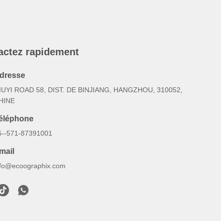
actez rapidement
dresse
IUYI ROAD 58, DIST. DE BINJIANG, HANGZHOU, 310052,
HINE
éléphone
6--571-87391001
mail
nfo@ecoographix.com