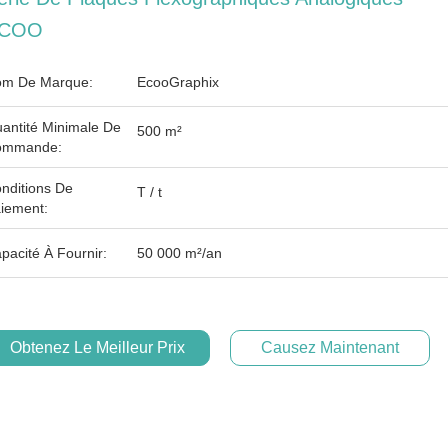
COO
m De Marque:
EcooGraphix
antité Minimale De
500 m²
ommande:
nditions De
T / t
iement:
pacité À Fournir:
50 000 m²/an
Obtenez Le Meilleur Prix
Causez Maintenant