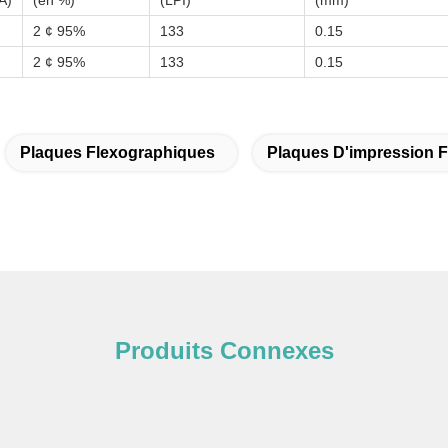
Å)
(en %)
(LPI)
(mm)
2 ¢ 95%
133
0.15
2 ¢ 95%
133
0.15
Plaques Flexographiques
Plaques D'impression 
Produits Connexes