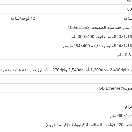
ية
42 لوحة/ساعة
 10,000dpi في اتجاه المسح السريع
GB Etherne
وواط ((قيمة الذروة)