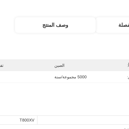
صلة
وصف المنتج
:
الصين
تف
:
5000 مجموعة/سنة
T800XV