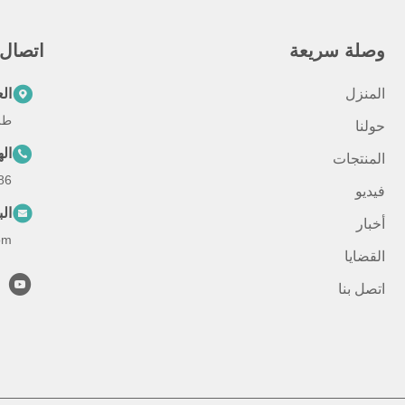
وصلة سريعة
اتصال
المنزل
ال
طريق تشيو
حولنا
ال
المنتجات
-571-87391001
فيديو
الب
أخبار
om
القضايا
اتصل بنا