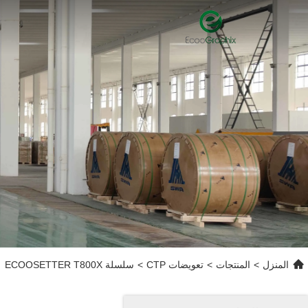
المنزل
>
المنتجات
>
تعويضات CTP
>
سلسلة ECOOSETTER T800X