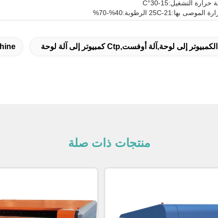
رارة التشغيل:15-30°C
صى بها:21-25C الرطوبة:40%-70%
بيوتر إلى لوحة,آلة أوفست,ctp كمبيوتر إلى آلة لوحة
hine
منتجات ذات صلة