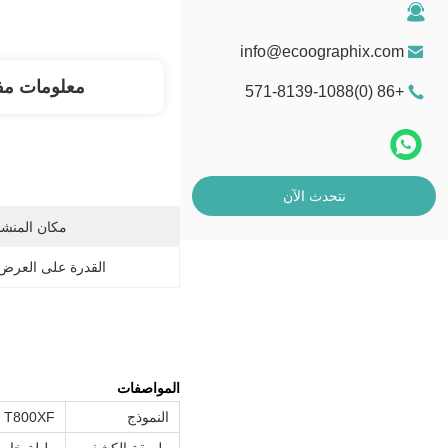
info@ecoographix.com
معلومات مف
+86 (0)571-8139-1088
نتحدث الآن
مكان المنشأ
القدرة على العرض
المواصفات
النموذج
T800XF