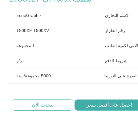
الاسم التجاري:
EcooGraphix
رقم الطراز:
T800XF T800XV
لأدنى لكمية الطلب:
1 مجموعة
شروط الدفع:
ر/ر
القدرة على التوريد:
5000 مجموعة/سنة
احصل على أفضل سعر
نتحدث الآن