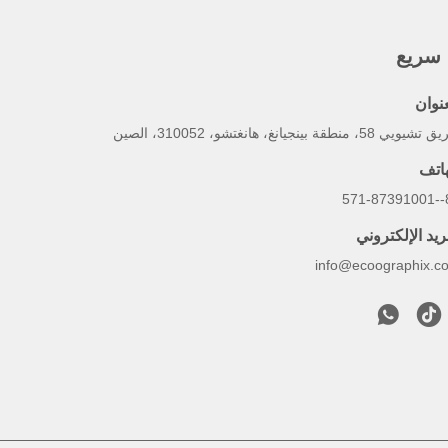
 سريع
عنوان
يي 58، منطقة بينجيانغ، هانغتشو، 310052، الصين
هاتف
86-
ريد الإلكتروني
info@ecoographix.c