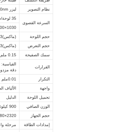
طريقة الكشف
طبلة خارج
نظام التصوير
ليزر 830nm
35 لوحة/ساعة
السرعة القصوى
1030×800ملم حساسية الصفيحة: 100mJ/cm2
حجم اللوحة
(ماكس)1،163×940ملم، دقيقة.400×300ملم.
حجم التعرض
(ماكس)1،163×924مليمتر، دقيقة.400×284مليمتر.
سمك الصفيحة
0.15 ملم-0.3 ملم
القياسية:
القرارات
دقة مزدوجة 2,400dpi و1,200dpi،أو 2,540dpi و1,270dpi (خيار) خيار دقة عالية متغيرة: أقصاها
التكرار
0.01ملم
واجهة
الألياف الضوئية/t
تحميل اللوحة
الدليل
الوزن الصافي
900 كيلوغرام
حجم الجهاز
2320×1,080×960ملم
إمدادات الطاقة
مرحلة واحدة: 220 فولت ، الطاقة: 4 كيل