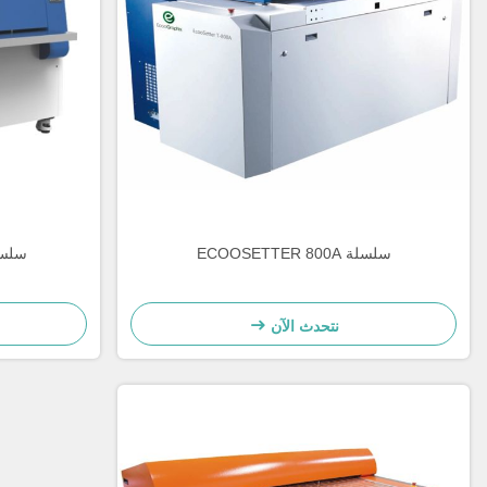
سلسلة ECOOSETTER 800A
سلسلة  T400Q
نتحدث الآن